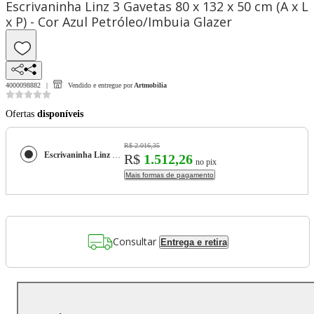
Escrivaninha Linz 3 Gavetas 80 x 132 x 50 cm (A x L
x P) - Cor Azul Petróleo/Imbuia Glazer
4000098882
Vendido e entregue por
Artmobilia
Ofertas
disponíveis
R$ 2.016,35
Escrivaninha Linz 3 Gavetas 80 x 132 x 50 cm (A x L x P) - Cor Azul Petróleo/Imbuia Glazer
R$
1.512,26
no pix
Mais formas de pagamento
Consultar
Entrega e retira