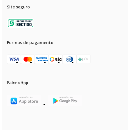
Site seguro
Porta Teclado
Sim
Estilo
Neoclássico
Formas de pagamento
Material
Madeira de Reflorestamento e MDF
Altura
0,80 m
Baixe o App
Largura
1,32 m
Profundidade
0,50 m
Garantia de Fabricante
90 dias