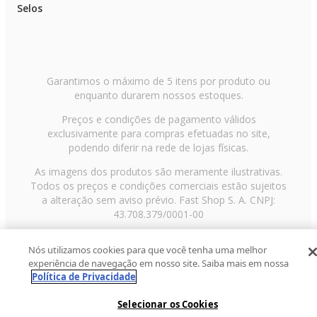
Selos
Garantimos o máximo de 5 itens por produto ou
enquanto durarem nossos estoques.
Preços e condições de pagamento válidos
exclusivamente para compras efetuadas no site,
podendo diferir na rede de lojas físicas.
As imagens dos produtos são meramente ilustrativas.
Todos os preços e condições comerciais estão sujeitos
a alteração sem aviso prévio. Fast Shop S. A. CNPJ:
43.708.379/0001-00
Avenida Zaki Narchi, nº 1650, sobreloja, Carandiru, São
Nós utilizamos cookies para que você tenha uma melhor
Paulo/SP, CEP 02029-001, Telefone: 11 3003-3728 ©
experiência de navegação em nosso site. Saiba mais em nossa
2013 Fast Shop - Todos os direitos reservados
RF
Política de Privacidade
Selecionar os Cookies