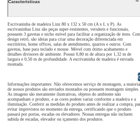
Características
Escrivaninha de madeira Linz 80 x 132 x 50 cm (A x L x P). As
escrivaninhas Linz são peças super-resistentes, versáteis e funcionais,
possuem 3 gavetas e nicho móvel para facilitar a organização de itens. Co
design retrô, são ideias para criar uma decoração diferenciada em
escritórios, home offices, salas de atendimento, quartos e outros. Com
gavetas, base para teclado e mouse. Móvel com ótimo acabamento e
detalhes divisores de ambiente. Possui 0,80 m de altura por 1,32 m de
largura e 0,50 m de profundidade. A escrivaninha de madeira é enviada
montada.
Libras
Informações importantes: Não oferecemos serviço de montagem, a maioria
de nossos produtos são enviados montados ou possuem montagem simples.
As imagens são meramente ilustrativas, objetos do ambiente não
acompanham o produto, e as cores podem variar conforme a madeira e a
iluminação. Conferir as medidas do produto antes de realizar a compra, pa
evitar imprevistos no momento da entrega, certificando que o produto
passará por portas, escadas ou elevadores. Nossas entregas não incluem
subida de escadas, elevador ou içamento dos produtos.