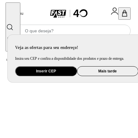
Fechar
Menu
Informe seu CEP
Veja as ofertas para seu endereço!
Insira seu CEP e confira a disponibilidade dos produtos e prazo de entrega.
Home
/
Móveis e Decoração
/
Móveis para Escritório
/
Escrivaninha e Gaveteiro
Inserir CEP
Mais tarde