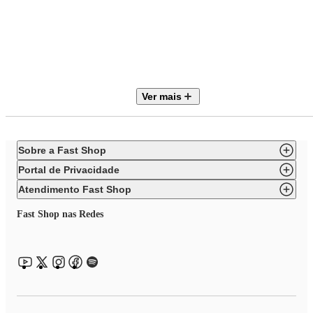
Marca
Linz Móveis
Móvel
Escrivaninha
Ver mais
Tipo
Pés Torneados
Sobre a Fast Shop
Gavetas
Portal de Privacidade
3
Atendimento Fast Shop
Prateleiras
Fast Shop nas Redes
1
Código
50605-061C-024B
Necessita Montagem
Não