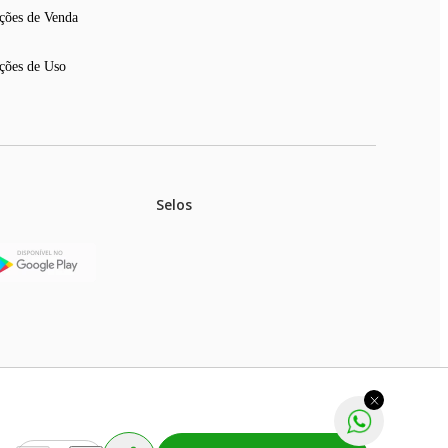
ções de Venda
ções de Uso
Selos
stoques.
ferir na rede de lojas físicas.
m aviso prévio. Fast Shop S. A. CNPJ: 43.708.379/0001-