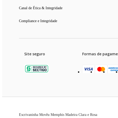
Canal de Ética & Integridade
Compliance e Integridade
Site seguro
Formas de pagame
Garanti
Preços e condições de pagament
Escrivaninha Movêu Memphis Madeira Clara e Rosa
As imagens dos produtos são meramente ilustrativas. T