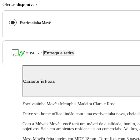
Ofertas
disponíveis
Escrivaninha Movêu Memphis Madeira Clara e Rosa
Consultar
Entrega e retira
Características
Escrivaninha Movêu Memphis Madeira Clara e Rosa
Deixe seu home office lindão com uma escrivaninha nova, cheia de
Com a Móveis Movêu você terá um móvel de qualidade, bonito, com 
objetivos. Seja em ambientes residenciais ou comerciais. Adultos, 
Mesa Movêu feita inteira em MDF 18mm. Torre fixa com 3 gavetas 