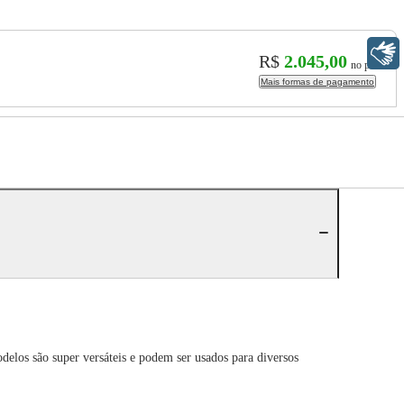
Libras
R$
2.045,00
no pix
Mais formas de pagamento
elos são super versáteis e podem ser usados para diversos