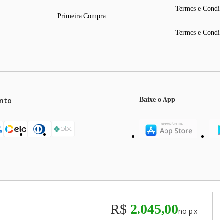
Termos e Condi
Primeira Compra
Termos e Condi
nto
Baixe o App
mos o máximo de 5 itens por produto ou enquanto durarem nossos e
o válidos exclusivamente para compras efetuadas no site, podendo di
R$
2.045,00
no pix
odos os preços e condições comerciais estão sujeitos a alteração se