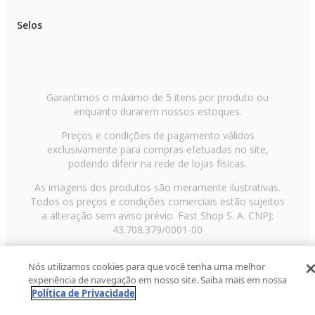
Selos
Garantimos o máximo de 5 itens por produto ou
enquanto durarem nossos estoques.
Preços e condições de pagamento válidos
exclusivamente para compras efetuadas no site,
podendo diferir na rede de lojas físicas.
As imagens dos produtos são meramente ilustrativas.
Todos os preços e condições comerciais estão sujeitos
a alteração sem aviso prévio. Fast Shop S. A. CNPJ:
43.708.379/0001-00
Avenida Zaki Narchi, nº 1650, sobreloja, Carandiru, São
Nós utilizamos cookies para que você tenha uma melhor
Paulo/SP, CEP 02029-001, Telefone: 11 3003-3728 ©
experiência de navegação em nosso site. Saiba mais em nossa
2013 Fast Shop - Todos os direitos reservados
RF
Política de Privacidade