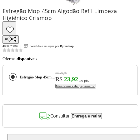
Esfregão Mop 45cm Algodão Refil Limpeza
Higiênico Crismop
4000029067
Vendido e entregue por
Byoushop
Ofertas
disponíveis
R$ 29,90
Esfregão Mop 45cm Algodão Refil Limpeza Higiênico Crismop
R$
23,92
no pix
Mais formas de pagamento
Consultar
Entrega e retira