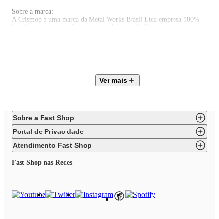
Sobre a marca:
A Crismop é uma marca da Metal Works Brasil Ltda empresa 100%
brasileira, cuja experiência se inicia há mais de 30 anos, quando seus sócio
resolveram aceitar o desafio de fabricar acessórios de alto padrão para
banheiros. Começando com conceitos e idéias de nossa equipe de criação, 
projeto se inicia com esboços, passando depois para o dimensionamento do
materiais, desenho 2D, e, finalmente, usando software de modelação de
sólidos em 3D de última geração, conseguimos visualizar as formas do no
design e quando necessário criar modelos reais e até a produção de
Ver mais
protótipos.
EAN: 7898517062917
Itens inclusos:
Sobre a Fast Shop
01 Esfregão Mop 45cm Algodão Refil Limpeza Higiênico Crismop
Portal de Privacidade
Atendimento Fast Shop
Fast Shop nas Redes