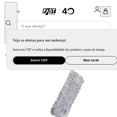
Fechar
Menu
Informe seu CEP
Veja as ofertas para seu endereço!
Insira seu CEP e confira a disponibilidade dos produtos e prazo de entrega.
Home
/
Utilidade Doméstica
/
Organização e Armazenamento
/
Item de Limpeza
Inserir CEP
Mais tarde