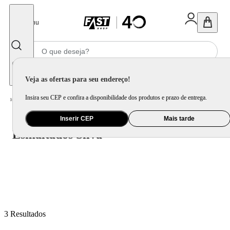
Fechar
Menu
Informe seu CEP
Veja as ofertas para seu endereço!
Insira seu CEP e confira a disponibilidade dos produtos e prazo de entrega.
Esmaltados Silva
Home
/
Inserir CEP
Mais tarde
Esmaltados Silva
3
Resultados