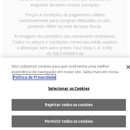
enquanto durarem nossos estoques.
Preços e condições de pagamento válidos
exclusivamente para compras efetuadas no site,
podendo diferir na rede de lojas físicas.
As imagens dos produtos são meramente ilustrativas.
Todos os preços e condições comerciais estão sujeitos
a alteração sem aviso prévio. Fast Shop S. A. CNPJ:
43.708.379/0001-00
Avenida Zaki Narchi, nº 1650, sobreloja, Carandiru, São
Nós utilizamos cookies para que você tenha uma melhor
Paulo/SP, CEP 02029-001, Telefone: 11 3003-3728 ©
experiência de navegação em nosso site. Saiba mais em nossa
2013 Fast Shop - Todos os direitos reservados
RF
Política de Privacidade
Selecionar os Cookies
Rejeitar todos os cookies
Comprar
1
Permitir todos os cookies