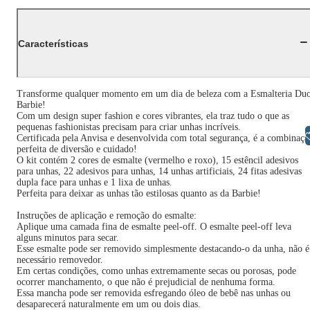
Características
Transforme qualquer momento em um dia de beleza com a Esmalteria Du
Barbie!
Com um design super fashion e cores vibrantes, ela traz tudo o que as
pequenas fashionistas precisam para criar unhas incríveis.
Libras
Certificada pela Anvisa e desenvolvida com total segurança, é a combinaçã
perfeita de diversão e cuidado!
O kit contém 2 cores de esmalte (vermelho e roxo), 15 estêncil adesivos
para unhas, 22 adesivos para unhas, 14 unhas artificiais, 24 fitas adesivas
dupla face para unhas e 1 lixa de unhas.
Perfeita para deixar as unhas tão estilosas quanto as da Barbie!
Instruções de aplicação e remoção do esmalte:
Aplique uma camada fina de esmalte peel-off. O esmalte peel-off leva
alguns minutos para secar.
Esse esmalte pode ser removido simplesmente destacando-o da unha, não é
necessário removedor.
Em certas condições, como unhas extremamente secas ou porosas, pode
ocorrer manchamento, o que não é prejudicial de nenhuma forma.
Essa mancha pode ser removida esfregando óleo de bebê nas unhas ou
desaparecerá naturalmente em um ou dois dias.