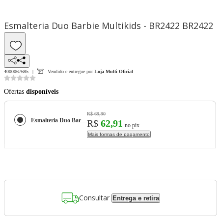
Esmalteria Duo Barbie Multikids - BR2422 BR2422
4000067685
Vendido e entregue por
Loja Multi Oficial
Ofertas
disponíveis
R$ 69,90
Esmalteria Duo Barbie Multikids - BR2422 BR2422
R$
62,91
no pix
Mais formas de pagamento
Consultar
Entrega e retira