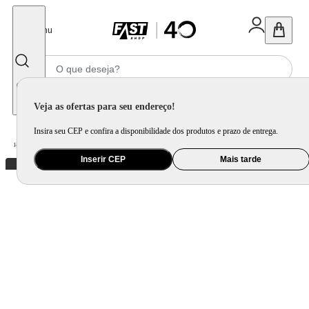
Fechar
Menu
Informe seu CEP
Veja as ofertas para seu endereço!
Insira seu CEP e confira a disponibilidade dos produtos e prazo de entrega.
Home
/
Brinquedo e Colecionável
/
Faz de Conta
Inserir CEP
Mais tarde