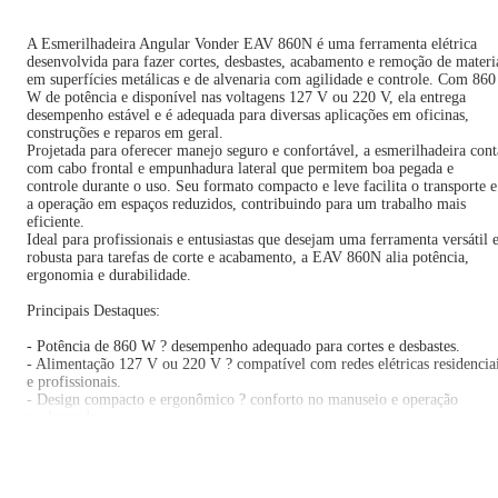
A Esmerilhadeira Angular Vonder EAV 860N é uma ferramenta elétrica
desenvolvida para fazer cortes, desbastes, acabamento e remoção de materi
em superfícies metálicas e de alvenaria com agilidade e controle. Com 860
W de potência e disponível nas voltagens 127 V ou 220 V, ela entrega
desempenho estável e é adequada para diversas aplicações em oficinas,
construções e reparos em geral.
Projetada para oferecer manejo seguro e confortável, a esmerilhadeira cont
com cabo frontal e empunhadura lateral que permitem boa pegada e
controle durante o uso. Seu formato compacto e leve facilita o transporte e
a operação em espaços reduzidos, contribuindo para um trabalho mais
eficiente.
Ideal para profissionais e entusiastas que desejam uma ferramenta versátil 
robusta para tarefas de corte e acabamento, a EAV 860N alia potência,
ergonomia e durabilidade.
Principais Destaques:
- Potência de 860 W ? desempenho adequado para cortes e desbastes.
- Alimentação 127 V ou 220 V ? compatível com redes elétricas residencia
e profissionais.
- Design compacto e ergonômico ? conforto no manuseio e operação
prolongada.
- Empunhadura lateral ajustável ? melhor controle e firmeza durante o uso
- Disco de 4 ½ (115 mm) ? padrão versátil para diversas aplicações.
- Bloqueio de eixo para troca rápida de discos ? facilidade na substituição 
acessórios.