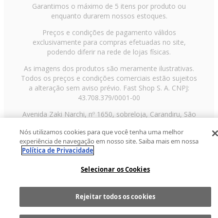
Garantimos o máximo de 5 itens por produto ou
enquanto durarem nossos estoques.
Preços e condições de pagamento válidos
exclusivamente para compras efetuadas no site,
podendo diferir na rede de lojas físicas.
As imagens dos produtos são meramente ilustrativas.
Todos os preços e condições comerciais estão sujeitos
a alteração sem aviso prévio. Fast Shop S. A. CNPJ:
43.708.379/0001-00
Avenida Zaki Narchi, nº 1650, sobreloja, Carandiru, São
Paulo/SP, CEP 02029-001, Telefone: 11 3003-3728 ©
Nós utilizamos cookies para que você tenha uma melhor
2013 Fast Shop - Todos os direitos reservados
RF
experiência de navegação em nosso site. Saiba mais em nossa
Política de Privacidade
Selecionar os Cookies
Rejeitar todos os cookies