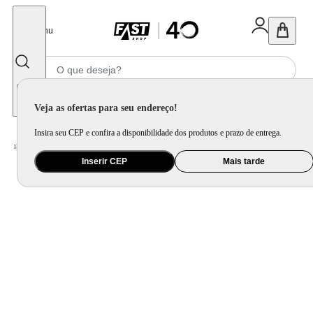
Fechar
Menu
Informe seu CEP
Veja as ofertas para seu endereço!
Insira seu CEP e confira a disponibilidade dos produtos e prazo de entrega.
Home
/
Ferramenta e Jardim
/
Ferramenta Elétrica
/
Esmerilhadeira Vonder EAV 860N 4.1/2 860w Profissional
Inserir CEP
Mais tarde