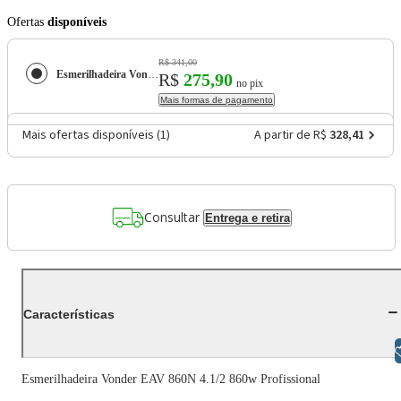
Ofertas
disponíveis
R$ 341,00
Esmerilhadeira Vonder EAV 860N 4.1/2 860w Profissional
R$
275,90
no pix
Mais formas de pagamento
Mais ofertas disponíveis (
1
)
A partir de R$
328,41
Consultar
Entrega e retira
Características
Libras
Esmerilhadeira Vonder EAV 860N 4.1/2 860w Profissional