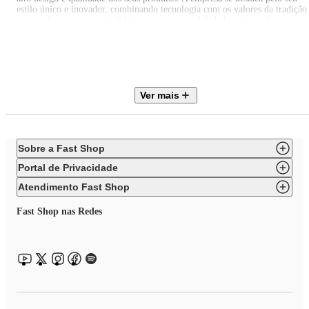
estilo único e inovador, combinando tecnologia com os valores da tradição
artesanal e sua responsabilidade com a sustentabilidade ambiental.
EAN: 802178792660
Itens inclusos:
Ver mais
01 Espátula Bolo Pizza Multiuso Vermelho Glamour Inox Bugatti
Sobre a Fast Shop
Portal de Privacidade
Atendimento Fast Shop
Fast Shop nas Redes