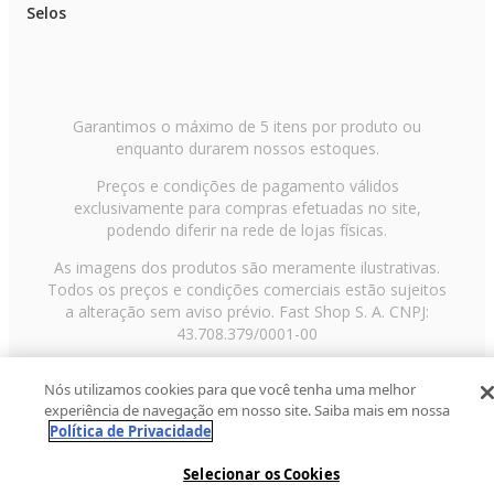
Selos
Garantimos o máximo de 5 itens por produto ou
enquanto durarem nossos estoques.
Preços e condições de pagamento válidos
exclusivamente para compras efetuadas no site,
podendo diferir na rede de lojas físicas.
As imagens dos produtos são meramente ilustrativas.
Todos os preços e condições comerciais estão sujeitos
a alteração sem aviso prévio. Fast Shop S. A. CNPJ:
43.708.379/0001-00
Avenida Zaki Narchi, nº 1650, sobreloja, Carandiru, São
Nós utilizamos cookies para que você tenha uma melhor
Paulo/SP, CEP 02029-001, Telefone: 11 3003-3728 ©
experiência de navegação em nosso site. Saiba mais em nossa
2013 Fast Shop - Todos os direitos reservados
RF
Política de Privacidade
Selecionar os Cookies