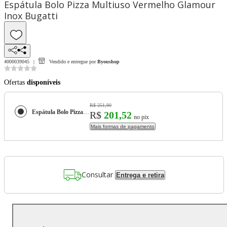
Espátula Bolo Pizza Multiuso Vermelho Glamour
Inox Bugatti
4000039045
Vendido e entregue por
Byoushop
Ofertas
disponíveis
R$ 251,90
Espátula Bolo Pizza Multiuso Vermelho Glamour Inox Bugatti
R$
201,52
no pix
Mais formas de pagamento
Consultar
Entrega e retira