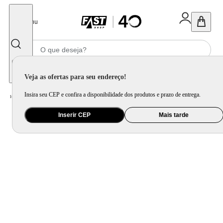
Fechar
Menu
Informe seu CEP
Veja as ofertas para seu endereço!
Insira seu CEP e confira a disponibilidade dos produtos e prazo de entrega.
Home
/
Utilidade Doméstica
/
Cozinha
/
Utensílio de Preparo
Inserir CEP
Mais tarde