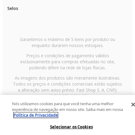
Selos
Garantimos o máximo de 5 itens por produto ou
enquanto durarem nossos estoques.
Preços e condições de pagamento válidos
exclusivamente para compras efetuadas no site,
podendo diferir na rede de lojas físicas.
As imagens dos produtos são meramente ilustrativas.
Todos os preços e condições comerciais estão sujeitos
a alteração sem aviso prévio. Fast Shop S. A. CNPJ:
43.708.379/0001-00
Nós utilizamos cookies para que você tenha uma melhor
Avenida Zaki Narchi, nº 1650, sobreloja, Carandiru, São
experiência de navegação em nosso site. Saiba mais em nossa
Paulo/SP, CEP 02029-001, Telefone: 11 3003-3728 ©
Política de Privacidade
2013 Fast Shop - Todos os direitos reservados
RF
Selecionar os Cookies