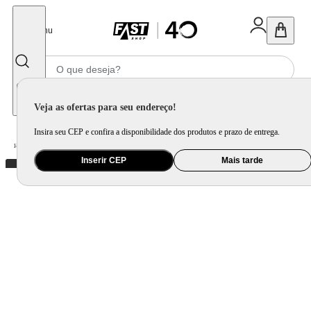
Fechar
Menu
Informe seu CEP
Veja as ofertas para seu endereço!
Insira seu CEP e confira a disponibilidade dos produtos e prazo de entrega.
Home
/
Utilidade Doméstica
/
Cozinha
/
Utensílio de Preparo
Inserir CEP
Mais tarde