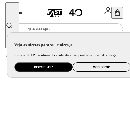
Fechar
Menu
Informe seu CEP
Veja as ofertas para seu endereço!
Insira seu CEP e confira a disponibilidade dos produtos e prazo de entrega.
Home
/
Utilidade Doméstica
/
Cozinha
/
Utensílio de Preparo
Inserir CEP
Mais tarde