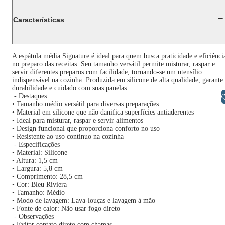
Características
A espátula média Signature é ideal para quem busca praticidade e eficiênci
no preparo das receitas. Seu tamanho versátil permite misturar, raspar e
servir diferentes preparos com facilidade, tornando-se um utensílio
indispensável na cozinha. Produzida em silicone de alta qualidade, garante
durabilidade e cuidado com suas panelas.
Libras
- Destaques
• Tamanho médio versátil para diversas preparações
• Material em silicone que não danifica superfícies antiaderentes
• Ideal para misturar, raspar e servir alimentos
• Design funcional que proporciona conforto no uso
• Resistente ao uso contínuo na cozinha
- Especificações
• Material: Silicone
• Altura: 1,5 cm
• Largura: 5,8 cm
• Comprimento: 28,5 cm
• Cor: Bleu Riviera
• Tamanho: Médio
• Modo de lavagem: Lava-louças e lavagem à mão
• Fonte de calor: Não usar fogo direto
- Observações
• Evitar contato direto com chamas