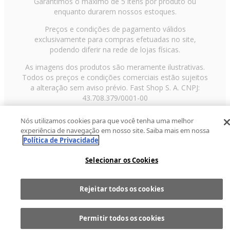
Garantimos o máximo de 5 itens por produto ou
enquanto durarem nossos estoques.
Preços e condições de pagamento válidos
exclusivamente para compras efetuadas no site,
podendo diferir na rede de lojas físicas.
As imagens dos produtos são meramente ilustrativas.
Todos os preços e condições comerciais estão sujeitos
a alteração sem aviso prévio. Fast Shop S. A. CNPJ:
43.708.379/0001-00
Avenida Zaki Narchi, nº 1650, sobreloja, Carandiru, São
Nós utilizamos cookies para que você tenha uma melhor
Paulo/SP, CEP 02029-001, Telefone: 11 3003-3728 ©
experiência de navegação em nosso site. Saiba mais em nossa
2013 Fast Shop - Todos os direitos reservados
RF
Política de Privacidade
Selecionar os Cookies
Rejeitar todos os cookies
Comprar
1
Permitir todos os cookies