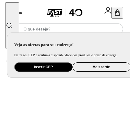
Fechar
Menu
Informe seu CEP
Veja as ofertas para seu endereço!
Insira seu CEP e confira a disponibilidade dos produtos e prazo de entrega.
Home
/
Utilidade Doméstica
/
Cozinha
/
Utensílio de Preparo
Inserir CEP
Mais tarde