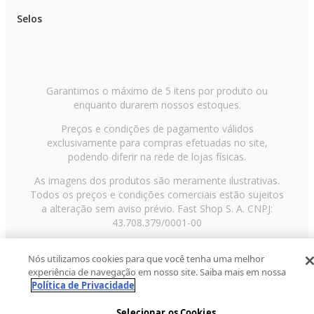
Selos
Garantimos o máximo de 5 itens por produto ou
enquanto durarem nossos estoques.
Preços e condições de pagamento válidos
exclusivamente para compras efetuadas no site,
podendo diferir na rede de lojas físicas.
As imagens dos produtos são meramente ilustrativas.
Todos os preços e condições comerciais estão sujeitos
a alteração sem aviso prévio. Fast Shop S. A. CNPJ:
43.708.379/0001-00
Avenida Zaki Narchi, nº 1650, sobreloja, Carandiru, São
Nós utilizamos cookies para que você tenha uma melhor
Paulo/SP, CEP 02029-001, Telefone: 11 3003-3728 ©
experiência de navegação em nosso site. Saiba mais em nossa
2013 Fast Shop - Todos os direitos reservados
RF
Política de Privacidade
Selecionar os Cookies