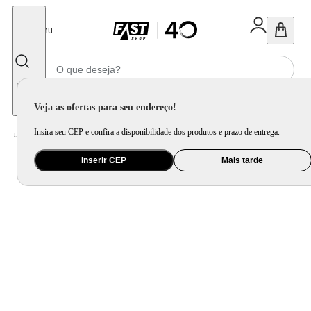
Fechar
Menu
Informe seu CEP
Veja as ofertas para seu endereço!
Insira seu CEP e confira a disponibilidade dos produtos e prazo de entrega.
Home
/
Utilidade Doméstica
/
Cozinha
/
Utensílio de Preparo
Inserir CEP
Mais tarde