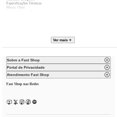
Especificações Técnicas
Marca: Ooni
Origem: Reino Unido
Material: Corpo em alumínio
Cor: Prata
Compatível com todos os fornos Ooni.
Dimensões e Peso
Dimensões do produto sem embalagem (AxLxP): 3 x 30 x 65 cm
Dimensões do produto com embalagem (AxLxP): 3 x 30 x 65 cm
Ver mais
Peso do produto sem embalagem: 0,5 Kg
Peso do produto com embalagem: 0,6 Kg
Itens inclusos
01 Espátula Lisa de Alumínio Ooni 30cm para Pizza
Garantia
Sobre a Fast Shop
3 meses
Portal de Privacidade
Atendimento Fast Shop
Fast Shop nas Redes