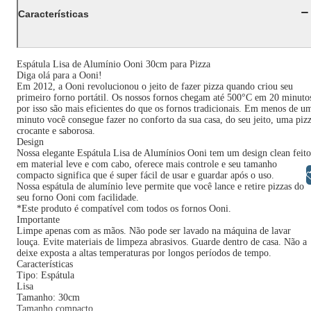
Características
Espátula Lisa de Alumínio Ooni 30cm para Pizza
Diga olá para a Ooni!
Em 2012, a Ooni revolucionou o jeito de fazer pizza quando criou seu
primeiro forno portátil. Os nossos fornos chegam até 500°C em 20 minuto
por isso são mais eficientes do que os fornos tradicionais. Em menos de u
minuto você consegue fazer no conforto da sua casa, do seu jeito, uma piz
crocante e saborosa.
Design
Nossa elegante Espátula Lisa de Alumínios Ooni tem um design clean feito
em material leve e com cabo, oferece mais controle e seu tamanho
Libras
compacto significa que é super fácil de usar e guardar após o uso.
Nossa espátula de alumínio leve permite que você lance e retire pizzas do
seu forno Ooni com facilidade.
*Este produto é compatível com todos os fornos Ooni.
Importante
Limpe apenas com as mãos. Não pode ser lavado na máquina de lavar
louça. Evite materiais de limpeza abrasivos. Guarde dentro de casa. Não a
deixe exposta a altas temperaturas por longos períodos de tempo.
Características
Tipo: Espátula
Lisa
Tamanho: 30cm
Tamanho compacto