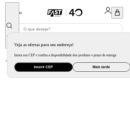
Fechar
Menu
Informe seu CEP
Veja as ofertas para seu endereço!
Insira seu CEP e confira a disponibilidade dos produtos e prazo de entrega.
Home
/
Utilidade Doméstica
/
Cozinha
/
Utensílio de Preparo
Inserir CEP
Mais tarde