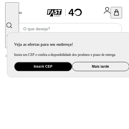
Fechar
Menu
Informe seu CEP
Veja as ofertas para seu endereço!
Insira seu CEP e confira a disponibilidade dos produtos e prazo de entrega.
Home
/
Utilidade Doméstica
/
Cozinha
/
Utensílio de Preparo
Inserir CEP
Mais tarde