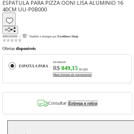
ESPATULA PARA PIZZA OONI LISA ALUMINIO 16
40CM UU-P0B000
4000109498
Vendido e entregue por
Excellence Shop
Ofertas
disponíveis
R$ 999,00
ESPATULA PARA PIZZA OONI LISA ALUMINIO 16 40CM UU-P0B000
R$
849,15
no pix
Mais formas de pagamento
Consultar
Entrega e retira