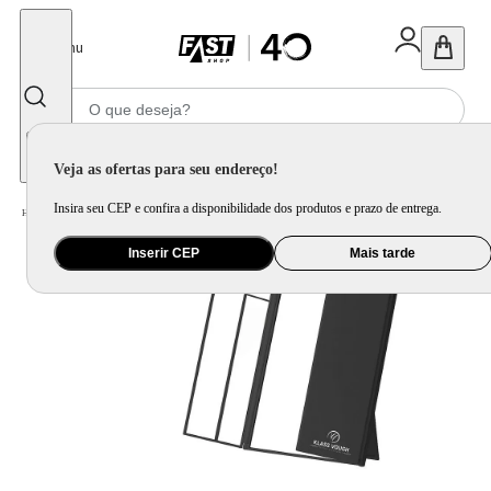
Fechar
Menu
Informe seu CEP
Veja as ofertas para seu endereço!
Insira seu CEP e confira a disponibilidade dos produtos e prazo de entrega.
Home
/
Saúde e Beleza
/
Maquiagem
/
Acessórios para Máquiagem
Inserir CEP
Mais tarde