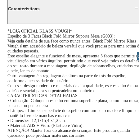
Características
*LOJA OFICIAL KLASS VOUGH*
Espelho de 3 Faces Black Fold Mirror Suporte Mesa (G003):
Veja cada detalhe de sua face como nunca antes! Black Fold Mirror Klass
Vough é um acessório de beleza versátil que você precisa para uma rotina 
cuidados pessoais.
Libras
Este espelho elegante e funcional de mesa, apresenta 3 faces que permite a
visualização em vários ângulos, permitindo que você veja todos os detalhes
do seu rosto durante a maquiagem, depilação de sobrancelhas, cuidados c
a pele, lentes de contato.
Outra vantagem é a regulagem de altura na parte de trás do espelho,
conforme a necessidade do usuário.
Com seu design moderno e materiais de alta qualidade, este espelho é uma
adição essencial para sua penteadeira ou banheiro.
CARACTERÍSTICAS DETALHADAS:
• Colocação: Coloque o espelho em uma superfície plana, como uma mesa,
bancada ou penteadeira.
• Limpeza: Limpe a superfície do espelho com um pano macio e limpo par
mantê-lo livre de manchas e marcas.
• Dimensões: 12,1x15,4 x1,2 cm.
• Material: ABS + Vidro (Plástico e Vidro).
ATENÇÃO! Manter fora do alcance de crianças. Este produto quando
quebrado, pode produzir materiais cortantes.