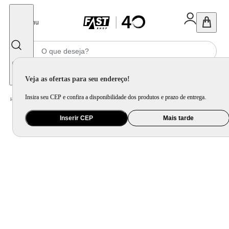
Fechar
Menu
Informe seu CEP
Veja as ofertas para seu endereço!
Insira seu CEP e confira a disponibilidade dos produtos e prazo de entrega.
Home
/
Móveis e Decoração
/
Decoração
/
Espelho
/
Espelho de Chão Viena Veludo 67x180cm
Inserir CEP
Mais tarde