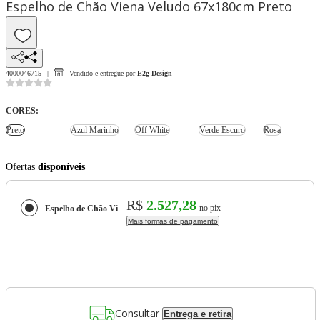
Espelho de Chão Viena Veludo 67x180cm Preto
4000046715
Vendido e entregue por
E2g Design
CORES
:
Preto
Azul Marinho
Off White
Verde Escuro
Rosa
Ofertas
disponíveis
R$
2.527,28
no pix
Espelho de Chão Viena Veludo 67x180cm
Mais formas de pagamento
Consultar
Entrega e retira