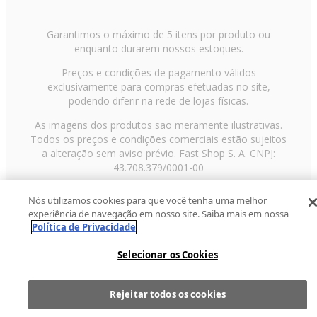
Garantimos o máximo de 5 itens por produto ou
enquanto durarem nossos estoques.
Preços e condições de pagamento válidos
exclusivamente para compras efetuadas no site,
podendo diferir na rede de lojas físicas.
As imagens dos produtos são meramente ilustrativas.
Todos os preços e condições comerciais estão sujeitos
a alteração sem aviso prévio. Fast Shop S. A. CNPJ:
43.708.379/0001-00
Avenida Zaki Narchi, nº 1650, sobreloja, Carandiru, São
Nós utilizamos cookies para que você tenha uma melhor
Paulo/SP, CEP 02029-001, Telefone: 11 3003-3728 ©
experiência de navegação em nosso site. Saiba mais em nossa
2013 Fast Shop - Todos os direitos reservados
RF
Política de Privacidade
Selecionar os Cookies
Rejeitar todos os cookies