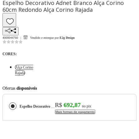
Espelho Decorativo Adnet Branco Alça Corino
60cm Redondo Alça Corino Rajada
4000044760
Vendido e entregue por
E2g Design
CORES
:
Alça Corino
Rajada
Ofertas
disponíveis
R$
692,87
no pix
Espelho Decorativo Adnet Branco Alça Corino 60cm Redondo
Mais formas de pagamento