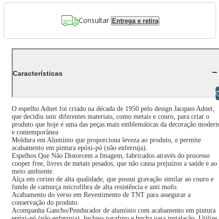
Consultar
Entrega e retira
Características
Libras
O espelho Adnet foi criado na década de 1950 pelo design Jacques Adnet,
que decidiu unir diferentes materiais, como metais e couro, para criar o
produto que hoje é uma das peças mais emblemáticas da decoração modern
e contemporânea
Moldura em Alumínio que proporciona leveza ao produto, e permite
acabamento em pintura epóxi-pó (não enferruja).
Espelhos Que Não Distorcem a Imagem, fabricados através do processo
cooper free, livres de metais pesados, que não causa prejuízos a saúde e ao
meio ambiente.
Alça em corino de alta qualidade, que possui gravação similar ao couro e
fundo de camurça microfibra de alta resistência e anti mofo.
Acabamento do verso em Revestimento de TNT para assegurar a
conservação do produto.
Acompanha Gancho/Pendurador de alumínio com acabamento em pintura
epóxi-pó (não enferruja). Incluso parafuso e bucha para instalação. Utilize