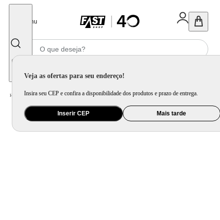
Fechar
Menu
Informe seu CEP
Veja as ofertas para seu endereço!
Insira seu CEP e confira a disponibilidade dos produtos e prazo de entrega.
Home
/
Móveis e Decoração
/
Decoração
/
Espelho
/
Espelho Decorativo Adnet Branco Alça Corino 60cm Redondo
Inserir CEP
Mais tarde