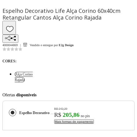
Espelho Decorativo Life Alça Corino 60x40cm
Retangular Cantos Alça Corino Rajada
4000044869
Vendido e entregue por
E2g Design
CORES
:
Alça Corino
Rajada
Ofertas
disponíveis
R$ 242,20
Espelho Decorativo Life Alça Corino 60x40cm Retangular Cantos
R$
205,86
no pix
Mais formas de pagamento