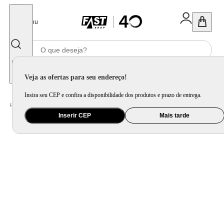
Fechar
Menu
Informe seu CEP
Veja as ofertas para seu endereço!
Insira seu CEP e confira a disponibilidade dos produtos e prazo de entrega.
Home
/
Móveis e Decoração
/
Decoração
/
Espelho
/
Espelho Decorativo Life Alça Corino 60x40cm Retangular Cantos
Inserir CEP
Mais tarde