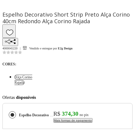
Espelho Decorativo Short Strip Preto Alça Corino
40cm Redondo Alça Corino Rajada
4000045220
Vendido e entregue por
E2g Design
CORES
:
Alça Corino
Rajada
Ofertas
disponíveis
R$
374,30
no pix
Espelho Decorativo Short Strip Preto Alça Corino 40cm Redondo
Mais formas de pagamento