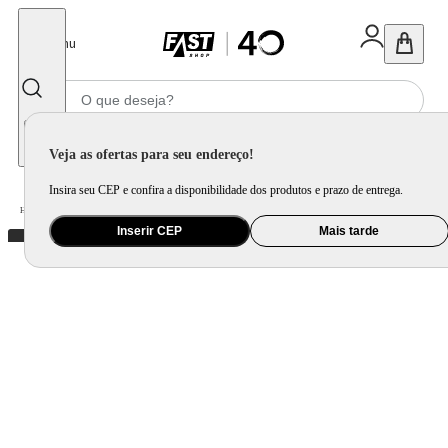
Fechar
Menu
Informe seu CEP
Veja as ofertas para seu endereço!
Insira seu CEP e confira a disponibilidade dos produtos e prazo de entrega.
Home
/
Móveis e Decoração
/
Decoração
/
Espelho
/
Espelho Decorativo Short Strip Preto Alça Corino 40cm Redondo
Inserir CEP
Mais tarde