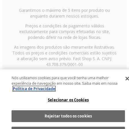
Garantimos o máximo de 5 itens por produto ou
enquanto durarem nossos estoques.
Preços e condições de pagamento válidos
exclusivamente para compras efetuadas no site,
podendo diferir na rede de lojas físicas.
As imagens dos produtos são meramente ilustrativas.
Todos os preços e condições comerciais estão sujeitos
a alteração sem aviso prévio. Fast Shop S. A. CNPJ:
43.708.379/0001-00
Avenida Zaki Narchi, nº 1650, sobreloja, Carandiru, São
Nós utilizamos cookies para que você tenha uma melhor
Paulo/SP, CEP 02029-001, Telefone: 11 3003-3728 ©
experiência de navegação em nosso site. Saiba mais em nossa
2013 Fast Shop - Todos os direitos reservados
RF
Política de Privacidade
Selecionar os Cookies
Rejeitar todos os cookies