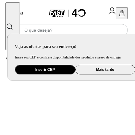
Fechar
Menu
Informe seu CEP
Veja as ofertas para seu endereço!
Insira seu CEP e confira a disponibilidade dos produtos e prazo de entrega.
Home
/
Móveis e Decoração
/
Decoração
/
Espelho
/
Espelho Funcional Hook Branco Com Alça Corino 60x40 cm Oval
Inserir CEP
Mais tarde