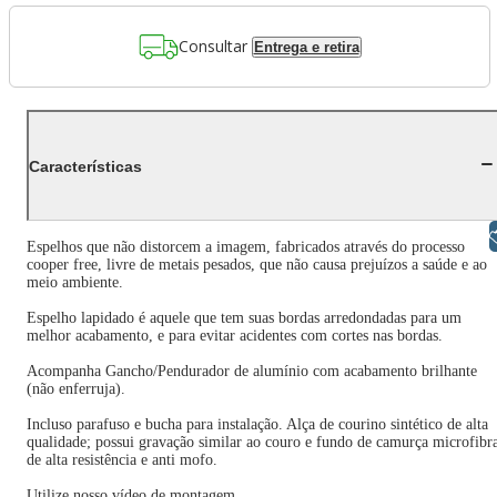
Consultar
Entrega e retira
Características
Libras
Espelhos que não distorcem a imagem, fabricados através do processo
cooper free, livre de metais pesados, que não causa prejuízos a saúde e ao
meio ambiente.
Espelho lapidado é aquele que tem suas bordas arredondadas para um
melhor acabamento, e para evitar acidentes com cortes nas bordas.
Acompanha Gancho/Pendurador de alumínio com acabamento brilhante
(não enferruja).
Incluso parafuso e bucha para instalação. Alça de courino sintético de alta
qualidade; possui gravação similar ao couro e fundo de camurça microfibr
de alta resistência e anti mofo.
Utilize nosso vídeo de montagem.