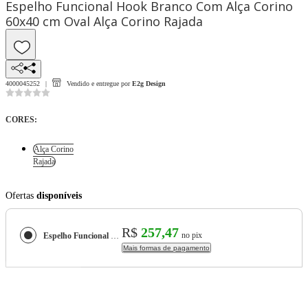
Espelho Funcional Hook Branco Com Alça Corino
60x40 cm Oval Alça Corino Rajada
4000045252
Vendido e entregue por
E2g Design
CORES
:
Alça Corino
Rajada
Ofertas
disponíveis
R$
257,47
no pix
Espelho Funcional Hook Branco Com Alça Corino 60x40 cm Oval
Mais formas de pagamento