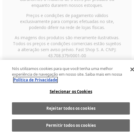
enquanto durarem nossos estoques.
Preços e condições de pagamento válidos
exclusivamente para compras efetuadas no site,
podendo diferir na rede de lojas físicas.
As imagens dos produtos são meramente ilustrativas.
Todos os preços e condições comerciais estão sujeitos
a alteração sem aviso prévio. Fast Shop S. A. CNPJ:
43.708.379/0001-00
Avenida Zaki Narchi, nº 1650, sobreloja, Carandiru, São
Nós utilizamos cookies para que você tenha uma melhor
Paulo/SP, CEP 02029-001, Telefone: 11 3003-3728 ©
experiência de navegação em nosso site. Saiba mais em nossa
2013 Fast Shop - Todos os direitos reservados
RF
Política de Privacidade
Selecionar os Cookies
Rejeitar todos os cookies
Comprar
1
Permitir todos os cookies