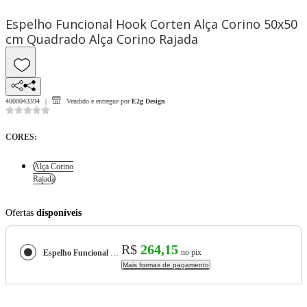
Espelho Funcional Hook Corten Alça Corino 50x50
cm Quadrado Alça Corino Rajada
4000043394
Vendido e entregue por
E2g Design
CORES
:
Alça Corino
Rajada
Ofertas
disponíveis
R$
264,15
no pix
Espelho Funcional Hook Corten Alça Corino 50x50 cm Quadrado
Mais formas de pagamento