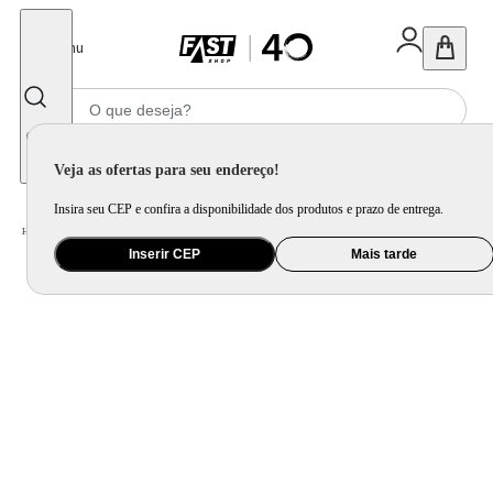
Fechar
Menu
Informe seu CEP
Veja as ofertas para seu endereço!
Insira seu CEP e confira a disponibilidade dos produtos e prazo de entrega.
Home
/
Móveis e Decoração
/
Decoração
/
Espelho
/
Espelho Funcional Hook Corten Alça Corino 50x50 cm Quadrado
Inserir CEP
Mais tarde