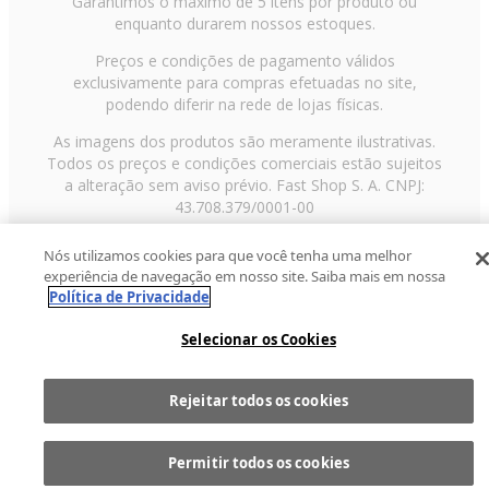
Garantimos o máximo de 5 itens por produto ou
enquanto durarem nossos estoques.
Preços e condições de pagamento válidos
exclusivamente para compras efetuadas no site,
podendo diferir na rede de lojas físicas.
As imagens dos produtos são meramente ilustrativas.
Todos os preços e condições comerciais estão sujeitos
a alteração sem aviso prévio. Fast Shop S. A. CNPJ:
43.708.379/0001-00
Avenida Zaki Narchi, nº 1650, sobreloja, Carandiru, São
Nós utilizamos cookies para que você tenha uma melhor
Paulo/SP, CEP 02029-001, Telefone: 11 3003-3728 ©
experiência de navegação em nosso site. Saiba mais em nossa
2013 Fast Shop - Todos os direitos reservados
RF
Política de Privacidade
Selecionar os Cookies
Rejeitar todos os cookies
Comprar
1
Permitir todos os cookies