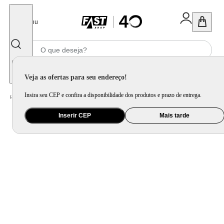
Fechar
Menu
Informe seu CEP
Veja as ofertas para seu endereço!
Insira seu CEP e confira a disponibilidade dos produtos e prazo de entrega.
Home
/
Móveis e Decoração
/
Decoração
/
Espelho
/
Espelho Funcional Hook Cromado Alça Corino 60x40 cm Retangular
Inserir CEP
Mais tarde