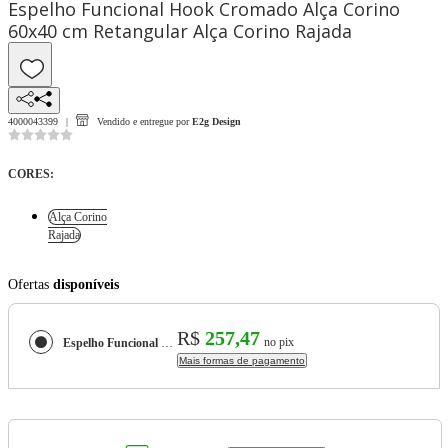
Espelho Funcional Hook Cromado Alça Corino
60x40 cm Retangular Alça Corino Rajada
4000043399
Vendido e entregue por
E2g Design
CORES
:
Alça Corino
Rajada
Ofertas
disponíveis
R$
257,47
no pix
Espelho Funcional Hook Cromado Alça Corino 60x40 cm Retangular
Mais formas de pagamento