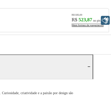
R$ 585,00
R$
523,87
Libras
no pix
Mais formas de pagamento
 Curiosidade, criatividade e a paixão por design são