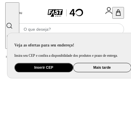
Fechar
Menu
Informe seu CEP
Veja as ofertas para seu endereço!
Insira seu CEP e confira a disponibilidade dos produtos e prazo de entrega.
Home
/
Saúde e Beleza
/
Maquiagem
/
Acessórios para Máquiagem
Inserir CEP
Mais tarde