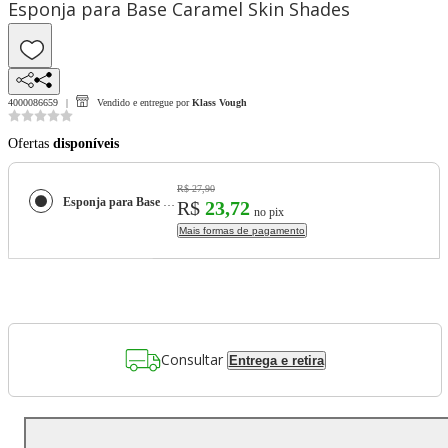
Esponja para Base Caramel Skin Shades
4000086659
Vendido e entregue por
Klass Vough
Ofertas
disponíveis
R$ 27,90
Esponja para Base Caramel Skin Shades
R$
23,72
no pix
Mais formas de pagamento
Consultar
Entrega e retira