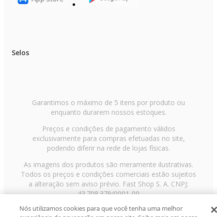
Selos
Garantimos o máximo de 5 itens por produto ou
enquanto durarem nossos estoques.
Preços e condições de pagamento válidos
exclusivamente para compras efetuadas no site,
podendo diferir na rede de lojas físicas.
As imagens dos produtos são meramente ilustrativas.
Todos os preços e condições comerciais estão sujeitos
a alteração sem aviso prévio. Fast Shop S. A. CNPJ:
43.708.379/0001-00
Nós utilizamos cookies para que você tenha uma melhor
Avenida Zaki Narchi, nº 1650, sobreloja, Carandiru, São