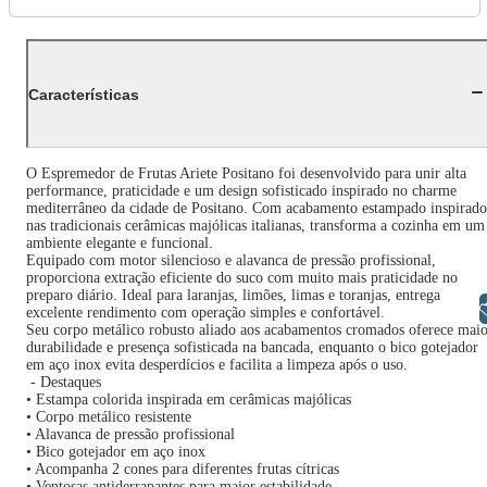
Características
O Espremedor de Frutas Ariete Positano foi desenvolvido para unir alta
performance, praticidade e um design sofisticado inspirado no charme
mediterrâneo da cidade de Positano. Com acabamento estampado inspirado
nas tradicionais cerâmicas majólicas italianas, transforma a cozinha em um
ambiente elegante e funcional.
Equipado com motor silencioso e alavanca de pressão profissional,
proporciona extração eficiente do suco com muito mais praticidade no
preparo diário. Ideal para laranjas, limões, limas e toranjas, entrega
Libras
excelente rendimento com operação simples e confortável.
Seu corpo metálico robusto aliado aos acabamentos cromados oferece mai
durabilidade e presença sofisticada na bancada, enquanto o bico gotejador
em aço inox evita desperdícios e facilita a limpeza após o uso.
- Destaques
• Estampa colorida inspirada em cerâmicas majólicas
• Corpo metálico resistente
• Alavanca de pressão profissional
• Bico gotejador em aço inox
• Acompanha 2 cones para diferentes frutas cítricas
• Ventosas antiderrapantes para maior estabilidade