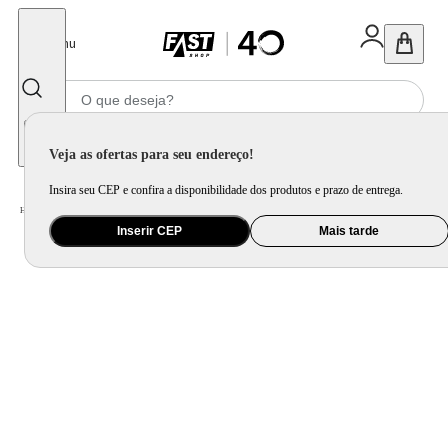
Fechar
Menu
Informe seu CEP
Veja as ofertas para seu endereço!
Insira seu CEP e confira a disponibilidade dos produtos e prazo de entrega.
Home
/
Eletroportátil
/
Máquina de Café e Preparação de Bebida
/
Espremedor de Citrus e Centrifuga
Inserir CEP
Mais tarde