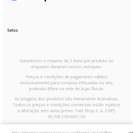
Selos
Garantimos o máximo de 5 itens por produto ou
enquanto durarem nossos estoques.
Preços e condições de pagamento válidos
exclusivamente para compras efetuadas no site,
podendo diferir na rede de lojas físicas.
As imagens dos produtos são meramente ilustrativas.
Todos os preços e condições comerciais estão sujeitos
a alteração sem aviso prévio. Fast Shop S. A. CNPJ:
43.708.379/0001-00
Avenida Zaki Narchi, nº 1650, sobreloja, Carandiru, São
Paulo/SP, CEP 02029-001, Telefone: 11 3003-3728 ©