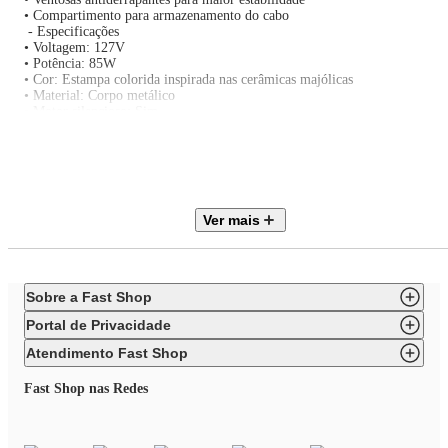
• Compartimento para armazenamento do cabo
- Especificações
• Voltagem: 127V
• Potência: 85W
• Cor: Estampa colorida inspirada nas cerâmicas majólicas
• Material: Corpo metálico
• Motor silencioso: Sim
• Cone grande em aço inox: Sim
• Cone pequeno com trava para frutas: Sim
• Bico gotejador em aço inox: Sim
• Ventosas antiderrapantes: Sim
• Compartimento para cabo: Sim
• Altura: 29 cm
Ver mais
• Largura: 17,5 cm
• Comprimento: 24,5 cm
• Peso: 2,1 kg
- Observações
• Ideal para preparo de sucos naturais e receitas diversas
Sobre a Fast Shop
• Permite extração eficiente com acionamento por pressão
• Facilita o preparo de bebidas, sobremesas e receitas cítricas
Portal de Privacidade
• Design decorativo para cozinhas sofisticadas
Atendimento Fast Shop
Fast Shop nas Redes