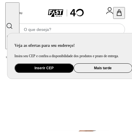
Fechar
Menu
Informe seu CEP
Veja as ofertas para seu endereço!
Insira seu CEP e confira a disponibilidade dos produtos e prazo de entrega.
Home
/
Eletroportátil
/
Máquina de Café e Preparação de Bebida
/
Espremedor de Citrus e Centrifuga
Inserir CEP
Mais tarde