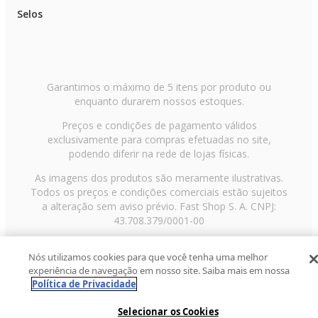
Selos
Garantimos o máximo de 5 itens por produto ou
enquanto durarem nossos estoques.
Preços e condições de pagamento válidos
exclusivamente para compras efetuadas no site,
podendo diferir na rede de lojas físicas.
As imagens dos produtos são meramente ilustrativas.
Todos os preços e condições comerciais estão sujeitos
a alteração sem aviso prévio. Fast Shop S. A. CNPJ:
43.708.379/0001-00
Avenida Zaki Narchi, nº 1650, sobreloja, Carandiru, São
Nós utilizamos cookies para que você tenha uma melhor
Paulo/SP, CEP 02029-001, Telefone: 11 3003-3728 ©
experiência de navegação em nosso site. Saiba mais em nossa
2013 Fast Shop - Todos os direitos reservados
RF
Política de Privacidade
Selecionar os Cookies