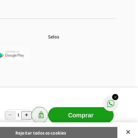
Selos
stoques.
ferir na rede de lojas físicas.
m aviso prévio. Fast Shop S. A. CNPJ: 43.708.379/0001-
Comprar
1
Selecionar os Cookies
 Fast Shop - Todos os direitos reservados
RF
Rejeitar todos os cookies