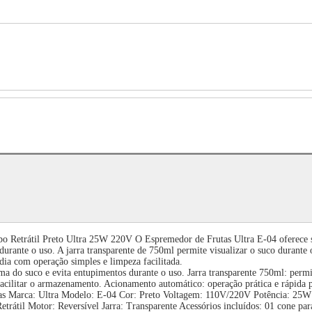
 Retrátil Preto Ultra 25W 220V O Espremedor de Frutas Ultra E-04 oferece su
durante o uso. A jarra transparente de 750ml permite visualizar o suco durante 
dia com operação simples e limpeza facilitada.
ima do suco e evita entupimentos durante o uso. Jarra transparente 750ml: perm
a facilitar o armazenamento. Acionamento automático: operação prática e rápida
nicas Marca: Ultra Modelo: E-04 Cor: Preto Voltagem: 110V/220V Potência: 25
átil Motor: Reversível Jarra: Transparente Acessórios incluídos: 01 cone pa