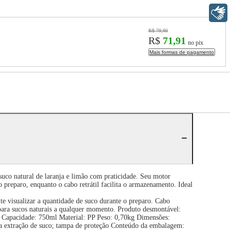
Libras
R$ 79,90
R$
71,91
no pix
Mais formas de pagamento
co natural de laranja e limão com praticidade. Seu motor
o preparo, enquanto o cabo retrátil facilita o armazenamento. Ideal
ite visualizar a quantidade de suco durante o preparo. Cabo
 para sucos naturais a qualquer momento. Produto desmontável:
W Capacidade: 750ml Material: PP Peso: 0,70kg Dimensões:
ra extração de suco; tampa de proteção Conteúdo da embalagem: