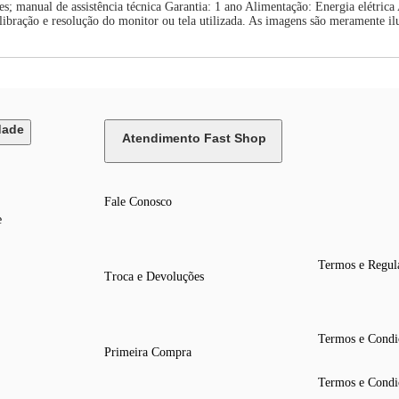
es; manual de assistência técnica Garantia: 1 ano Alimentação: Energia elétr
bração e resolução do monitor ou tela utilizada. As imagens são meramente ilu
dade
Atendimento Fast Shop
Fale Conosco
e
Termos e Regul
Troca e Devoluções
Termos e Condi
Primeira Compra
Termos e Condi