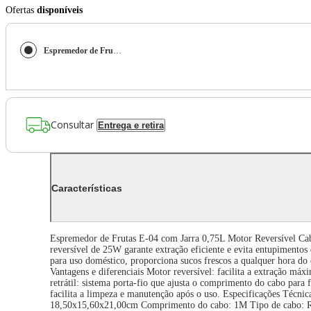
Ofertas
disponíveis
Espremedor de Frutas E-04 com Jarra 0,75L Motor Reversível Preto Ultra 25W 220V
Consultar
Entrega e retira
Características
Espremedor de Frutas E-04 com Jarra 0,75L Motor Reversível Cabo
reversível de 25W garante extração eficiente e evita entupimentos 
para uso doméstico, proporciona sucos frescos a qualquer hora do 
Vantagens e diferenciais Motor reversível: facilita a extração máx
retrátil: sistema porta-fio que ajusta o comprimento do cabo par
facilita a limpeza e manutenção após o uso. Especificações Téc
18,50x15,60x21,00cm Comprimento do cabo: 1M Tipo de cabo: Retr