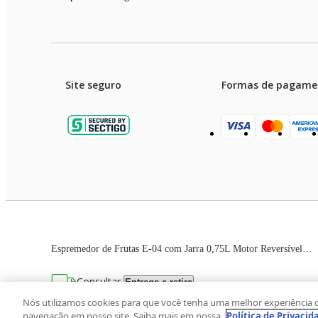
Site seguro
Formas de pagame
Garanti
Preços e condições de pagament
Espremedor de Frutas E-04 com Jarra 0,75L Motor Reversível Preto Ultra 25W 220V
As imagens dos produtos são meramente ilustrativas. T
Consultar
Entrega e retira
Avenida Zaki Narchi, nº 1650, sobreloja, Ca
Nós utilizamos cookies para que você tenha uma melhor experiência 
navegação em nosso site. Saiba mais em nossa
Política de Privacid