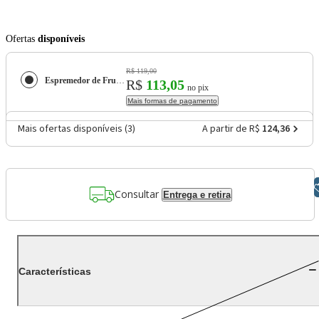
Ofertas
disponíveis
R$ 119,00
Espremedor de Frutas Philco Citrus Turbo PEF700P com 2 Cones 1,5L e 70 W - Preto
R$
113,05
no pix
Mais formas de pagamento
Mais ofertas disponíveis (
3
)
A partir de R$
124,36
Libras
Consultar
Entrega e retira
Características