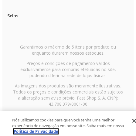
Selos
Garantimos o máximo de 5 itens por produto ou
enquanto durarem nossos estoques.
Preços e condições de pagamento válidos
exclusivamente para compras efetuadas no site,
podendo diferir na rede de lojas físicas.
As imagens dos produtos são meramente ilustrativas.
Todos os preços e condições comerciais estão sujeitos
a alteração sem aviso prévio. Fast Shop S. A. CNPJ:
43.708.379/0001-00
Avenida Zaki Narchi, nº 1650, sobreloja, Carandiru, São
Nós utilizamos cookies para que você tenha uma melhor
Paulo/SP, CEP 02029-001, Telefone: 11 3003-3728 ©
experiência de navegação em nosso site. Saiba mais em nossa
2013 Fast Shop - Todos os direitos reservados
RF
Política de Privacidade