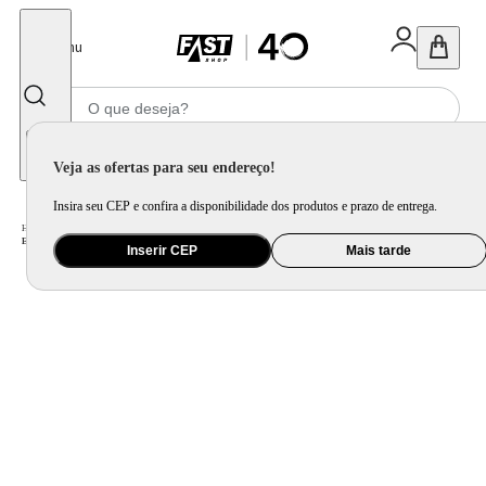
Fechar
Menu
Informe seu CEP
Veja as ofertas para seu endereço!
Insira seu CEP e confira a disponibilidade dos produtos e prazo de entrega.
Home
/
Eletroportátil
/
Máquina de Café e Preparação de Bebida
/
Espremedor de Citrus e Centrifuga
/
Espremedor de Frutas Philco Citrus Turbo PEF700P com 2 Cones 1,5L e 70 W - Preto
Inserir CEP
Mais tarde