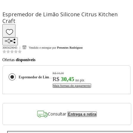
Espremedor de Limão Silicone Citrus Kitchen
Craft
3005629043
Vendido e entregue por
Presentes Rodriguez
Ofertas
disponíveis
R$ 34,00
Espremedor de Limão Silicone Citrus Kitchen Craft
R$
30,45
no pix
Mais formas de pagamento
Consultar
Entrega e retira