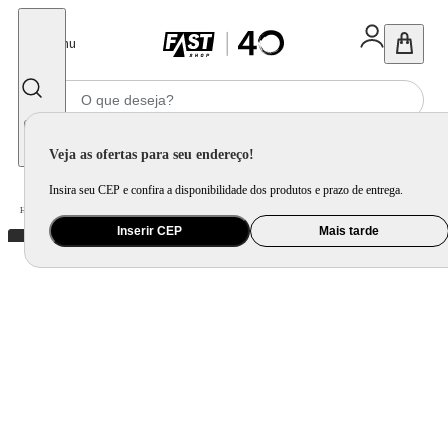
Fechar
Menu
Informe seu CEP
Veja as ofertas para seu endereço!
Insira seu CEP e confira a disponibilidade dos produtos e prazo de entrega.
Home
/
Utilidade Doméstica
/
Cozinha
/
Utensílio de Preparo
Inserir CEP
Mais tarde