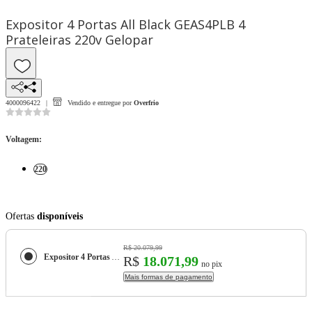
Expositor 4 Portas All Black GEAS4PLB 4
Prateleiras 220v Gelopar
4000096422
Vendido e entregue por
Overfrio
Voltagem
:
220
Ofertas
disponíveis
R$ 20.079,99
Expositor 4 Portas All Black GEAS4PLB 4 Prateleiras 220v Gelopar
R$
18.071,99
no pix
Mais formas de pagamento