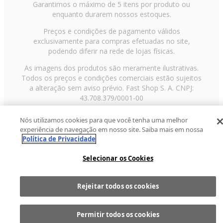
Garantimos o máximo de 5 itens por produto ou
enquanto durarem nossos estoques.
Preços e condições de pagamento válidos
exclusivamente para compras efetuadas no site,
podendo diferir na rede de lojas físicas.
As imagens dos produtos são meramente ilustrativas.
Todos os preços e condições comerciais estão sujeitos
a alteração sem aviso prévio. Fast Shop S. A. CNPJ:
43.708.379/0001-00
Avenida Zaki Narchi, nº 1650, sobreloja, Carandiru, São
Nós utilizamos cookies para que você tenha uma melhor
Paulo/SP, CEP 02029-001, Telefone: 11 3003-3728 ©
experiência de navegação em nosso site. Saiba mais em nossa
2013 Fast Shop - Todos os direitos reservados
RF
Política de Privacidade
Selecionar os Cookies
Rejeitar todos os cookies
Comprar
1
Permitir todos os cookies