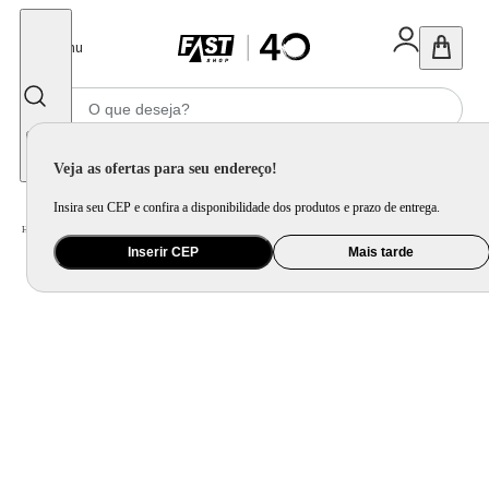
Fechar
Menu
Informe seu CEP
Veja as ofertas para seu endereço!
Insira seu CEP e confira a disponibilidade dos produtos e prazo de entrega.
Home
/
Eletrodomésticos
/
Geladeira e Freezer
Inserir CEP
Mais tarde