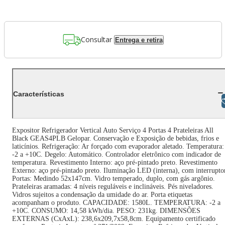
Consultar
Entrega e retira
Características
Libras
Expositor Refrigerador Vertical Auto Serviço 4 Portas 4 Prateleiras All
Black GEAS4PLB Gelopar. Conservação e Exposição de bebidas, frios e
laticínios. Refrigeração: Ar forçado com evaporador aletado. Temperatura:
-2 a +10C. Degelo: Automático. Controlador eletrônico com indicador de
temperatura. Revestimento Interno: aço pré-pintado preto. Revestimento
Externo: aço pré-pintado preto. Iluminação LED (interna), com interrupto
Portas: Medindo 52x147cm. Vidro temperado, duplo, com gás argônio.
Prateleiras aramadas: 4 níveis reguláveis e inclináveis. Pés niveladores.
Vidros sujeitos a condensação da umidade do ar. Porta etiquetas
acompanham o produto. CAPACIDADE: 1580L. TEMPERATURA: -2 a
+10C. CONSUMO: 14,58 kWh/dia. PESO: 231kg. DIMENSÕES
EXTERNAS (CxAxL): 238,6x209,7x58,8cm. Equipamento certificado