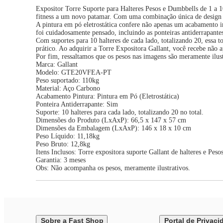
Expositor Torre Suporte para Halteres Pesos e Dumbbells de 1 a 
fitness a um novo patamar. Com uma combinação única de design so
A pintura em pó eletrostática confere não apenas um acabamento i
foi cuidadosamente pensado, incluindo as ponteiras antiderrapante
Com suportes para 10 halteres de cada lado, totalizando 20, essa t
prático. Ao adquirir a Torre Expositora Gallant, você recebe nã
Por fim, ressaltamos que os pesos nas imagens são meramente ilust
Marca: Gallant
Modelo: GTE20VFEA-PT
Peso suportado: 110kg
Material: Aço Carbono
Acabamento Pintura: Pintura em Pó (Eletrostática)
Ponteira Antiderrapante: Sim
Suporte: 10 halteres para cada lado, totalizando 20 no total.
Dimensões do Produto (LxAxP): 66,5 x 147 x 57 cm
Dimensões da Embalagem (LxAxP): 146 x 18 x 10 cm
Peso Líquido: 11,18kg
Peso Bruto: 12,8kg
Itens Inclusos: Torre expositora suporte Gallant de halteres e Pes
Garantia: 3 meses
Obs: Não acompanha os pesos, meramente ilustrativos.
Sobre a Fast Shop
Portal de Privaci