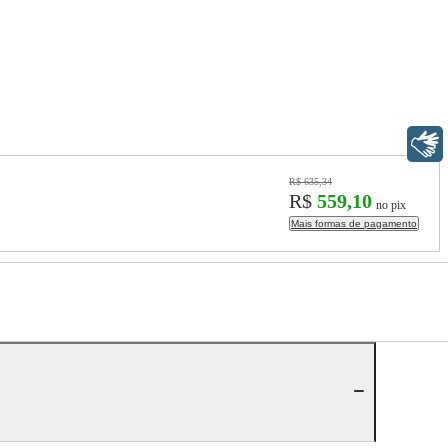
Libras
R$ 635,34
R$
559,10
no pix
Mais formas de pagamento