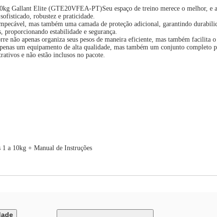
10kg Gallant Elite (GTE20VFEA-PT)Seu espaço de treino merece o melhor, e a 
fisticado, robustez e praticidade.
mpecável, mas também uma camada de proteção adicional, garantindo durabilidade
s, proporcionando estabilidade e segurança.
orre não apenas organiza seus pesos de maneira eficiente, mas também facilita o
o apenas um equipamento de alta qualidade, mas também um conjunto completo p
rativos e não estão inclusos no pacote.
os 1 a 10kg + Manual de Instruções
dade