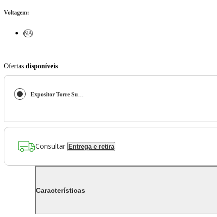
Voltagem
:
NA
Ofertas
disponíveis
Expositor Torre Suporte para Halteres Pesos e Dumbbells de 1 a 10kg Gallant Elite (GTE20VFEA-PT)
Consultar
Entrega e retira
Características