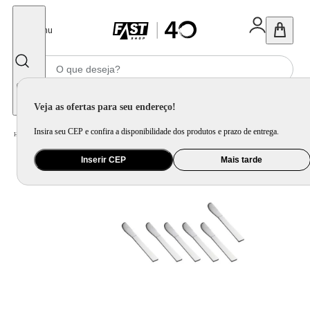
Fechar
Menu
Informe seu CEP
Veja as ofertas para seu endereço!
Insira seu CEP e confira a disponibilidade dos produtos e prazo de entrega.
Home
/
Utilidade Doméstica
/
Mesa
/
Faqueiro e Talher Avulso
Inserir CEP
Mais tarde