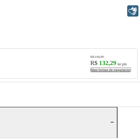
Libras
R$ 146,99
R$
132,29
no pix
Mais formas de pagamento