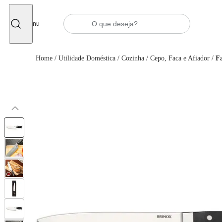
Fechar
Menu
Home
/
Utilidade Doméstica
/
Cozinha
/
Cepo, Faca e Afiador
/
Fa