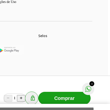
ções de Uso
Selos
stoques.
ferir na rede de lojas físicas.
m aviso prévio. Fast Shop S. A. CNPJ: 43.708.379/0001-
Comprar
1
Selecionar os Cookies
 Fast Shop - Todos os direitos reservados
RF