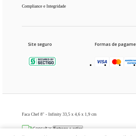
Compliance e Integridade
Site seguro
Formas de pagame
Garanti
Preços e condições de pagament
Faca Chef 8" - Infinity 33,5 x 4,6 x 1,9 cm
As imagens dos produtos são meramente ilustrativas. T
Consultar
Entrega e retira
Avenida Zaki Narchi, nº 1650, sobreloja, Ca