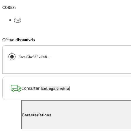
CORES
:
Inox
Ofertas
disponíveis
Faca Chef 8" - Infinity 33,5 x 4,6 x 1,9 cm
Consultar
Entrega e retira
Características