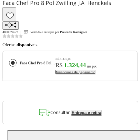
Faca Chef Pro 8 Pol Zwilling J.A. Henckels
4000024622
Vendido e entregue por
Presentes Rodriguez
Ofertas
disponíveis
R$ 1.479,00
Faca Chef Pro 8 Pol Zwilling J.A. Henckels
R$
1.324,44
no pix
Mais formas de pagamento
Consultar
Entrega e retira