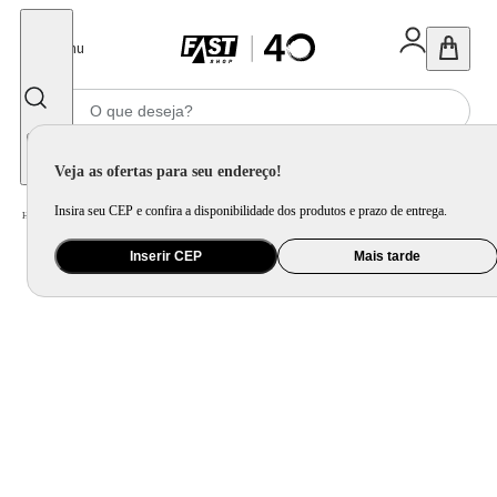
Fechar
Menu
Informe seu CEP
Veja as ofertas para seu endereço!
Insira seu CEP e confira a disponibilidade dos produtos e prazo de entrega.
Home
/
Utilidade Doméstica
/
Cozinha
/
Cepo, Faca e Afiador
Inserir CEP
Mais tarde