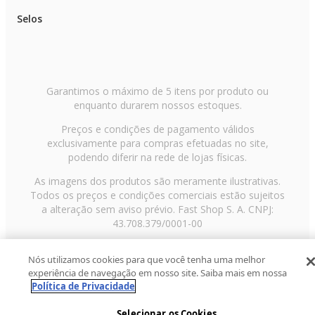
Selos
Garantimos o máximo de 5 itens por produto ou
enquanto durarem nossos estoques.
Preços e condições de pagamento válidos
exclusivamente para compras efetuadas no site,
podendo diferir na rede de lojas físicas.
As imagens dos produtos são meramente ilustrativas.
Todos os preços e condições comerciais estão sujeitos
a alteração sem aviso prévio. Fast Shop S. A. CNPJ:
43.708.379/0001-00
Avenida Zaki Narchi, nº 1650, sobreloja, Carandiru, São
Nós utilizamos cookies para que você tenha uma melhor
Paulo/SP, CEP 02029-001, Telefone: 11 3003-3728 ©
experiência de navegação em nosso site. Saiba mais em nossa
2013 Fast Shop - Todos os direitos reservados
RF
Política de Privacidade
Selecionar os Cookies