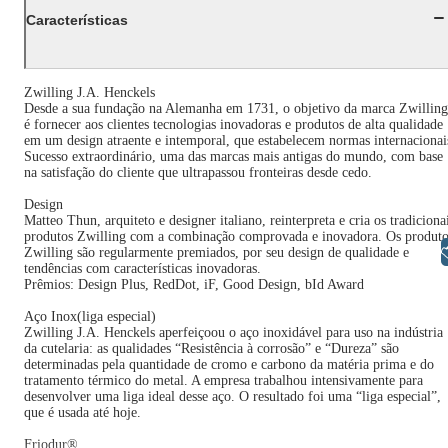
Características
Zwilling J.A. Henckels
Desde a sua fundação na Alemanha em 1731, o objetivo da marca Zwilling
é fornecer aos clientes tecnologias inovadoras e produtos de alta qualidade
em um design atraente e intemporal, que estabelecem normas internacionai
Sucesso extraordinário, uma das marcas mais antigas do mundo, com base
na satisfação do cliente que ultrapassou fronteiras desde cedo.
Design
Matteo Thun, arquiteto e designer italiano, reinterpreta e cria os tradiciona
produtos Zwilling com a combinação comprovada e inovadora. Os produto
Libras
Zwilling são regularmente premiados, por seu design de qualidade e
tendências com características inovadoras.
Prêmios: Design Plus, RedDot, iF, Good Design, bId Award
Aço Inox(liga especial)
Zwilling J.A. Henckels aperfeiçoou o aço inoxidável para uso na indústria
da cutelaria: as qualidades “Resistência à corrosão” e “Dureza” são
determinadas pela quantidade de cromo e carbono da matéria prima e do
tratamento térmico do metal. A empresa trabalhou intensivamente para
desenvolver uma liga ideal desse aço. O resultado foi uma “liga especial”,
que é usada até hoje.
Friodur®