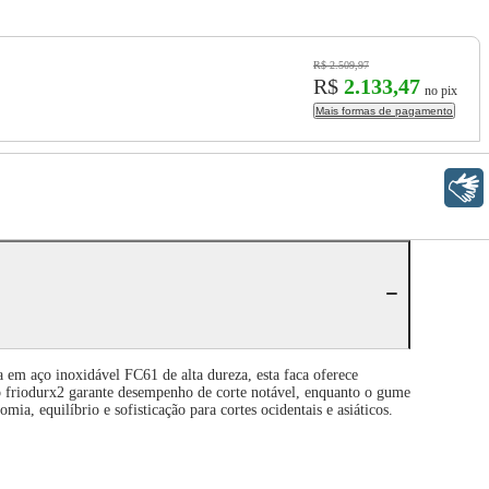
R$ 2.509,97
R$
2.133,47
no pix
Mais formas de pagamento
Libras
 em aço inoxidável FC61 de alta dureza, esta faca oferece
lo friodurx2 garante desempenho de corte notável, enquanto o gume
a, equilíbrio e sofisticação para cortes ocidentais e asiáticos.