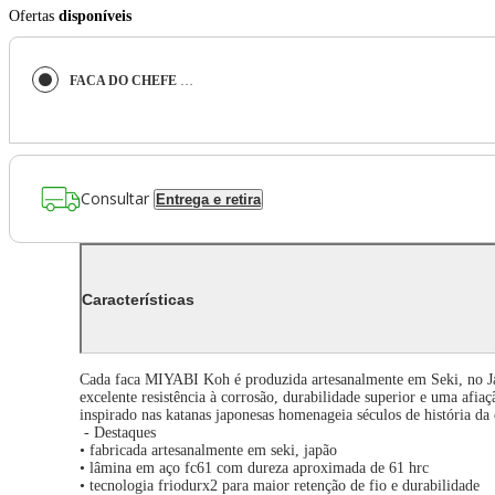
Ofertas
disponíveis
FACA DO CHEFE MIYABI GYUTOH 20CM 4000 FC V2 EM AÇO INOX 33971203
Consultar
Entrega e retira
Características
Cada faca MIYABI Koh é produzida artesanalmente em Seki, no Japã
excelente resistência à corrosão, durabilidade superior e uma af
inspirado nas katanas japonesas homenageia séculos de história da 
- Destaques
• fabricada artesanalmente em seki, japão
• lâmina em aço fc61 com dureza aproximada de 61 hrc
• tecnologia friodurx2 para maior retenção de fio e durabilidade