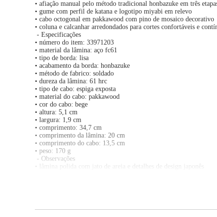
• afiação manual pelo método tradicional honbazuke em três etapa
• gume com perfil de katana e logotipo miyabi em relevo
• cabo octogonal em pakkawood com pino de mosaico decorativo
• coluna e calcanhar arredondados para cortes confortáveis e contí
- Especificações
• número do item: 33971203
• material da lâmina: aço fc61
• tipo de borda: lisa
• acabamento da borda: honbazuke
• método de fabrico: soldado
• dureza da lâmina: 61 hrc
• tipo de cabo: espiga exposta
• material do cabo: pakkawood
• cor do cabo: bege
• altura: 5,1 cm
• largura: 1,9 cm
• comprimento: 34,7 cm
• comprimento da lâmina: 20 cm
• comprimento do cabo: 13,5 cm
• peso: 170 g
- Observações
• lâmina polida com jato de areia e detalhes de design japonês
• indicada para uso doméstico exigente ou profissional
• combina cortes de estilo ocidental e asiático com alto desempen