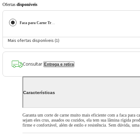
Ofertas
disponíveis
Faca para Carne Tramontina Churrasco Black Aço Inox Escurecido e Cabo de Madeira 10"
Mais ofertas disponíveis (
1
)
Consultar
Entrega e retira
Características
Garanta um corte de carne muito mais eficiente com a faca para c
sejam eles crus, assados ou cozidos, ela tem sua lâmina rígida p
firme e confortável, além de estilo e resistência. Sem dúvida, uma