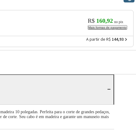
R$
160,92
no pix
Mais formas de pagamento
A partir de R$
144,93
adeira 10 polegadas. Perfeita para o corte de grandes pedaços,
der de corte. Seu cabo é em madeira e garante um manuseio mais