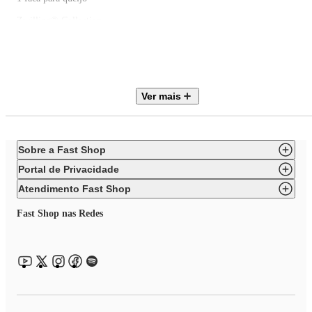
Zwilling® Collection
Design nobre, a faca de queijo da série Zwilling® Collection, consiste em
materiais de alta qualidade para cortar o seu queijo na mesa em fatias.
Assim, ele permanece fresco por mais tempo e pode desenvolver o seu
aroma.
Ver mais
Sobre a Fast Shop
Portal de Privacidade
Atendimento Fast Shop
Fast Shop nas Redes