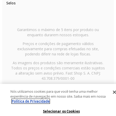
Selos
Garantimos o máximo de 5 itens por produto ou
enquanto durarem nossos estoques.
Preços e condições de pagamento válidos
exclusivamente para compras efetuadas no site,
podendo diferir na rede de lojas físicas.
As imagens dos produtos são meramente ilustrativas.
Todos os preços e condições comerciais estão sujeitos
a alteração sem aviso prévio. Fast Shop S. A. CNPJ:
43.708.379/0001-00
Avenida Zaki Narchi, nº 1650, sobreloja, Carandiru, São
Nós utilizamos cookies para que você tenha uma melhor
Paulo/SP, CEP 02029-001, Telefone: 11 3003-3728 ©
experiência de navegação em nosso site. Saiba mais em nossa
2013 Fast Shop - Todos os direitos reservados
RF
Política de Privacidade
Selecionar os Cookies