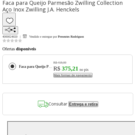
Faca para Queijo Parmesão Zwilling Collection
Aço Inox Zwilling J.A. Henckels
4000024650
Vendido e entregue por
Presentes Rodriguez
Ofertas
disponíveis
R$ 419,00
Faca para Queijo Parmesão Zwilling Collection Aço Inox Zwilling J.A. Henckels
R$
375,21
no pix
Mais formas de pagamento
Consultar
Entrega e retira