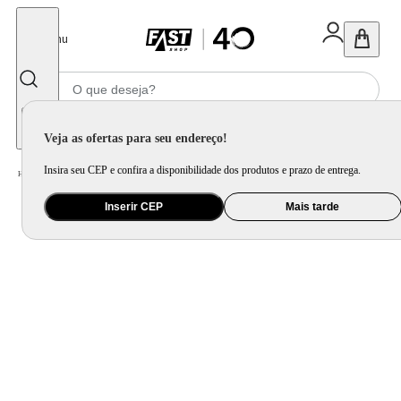
Fechar
Menu
Informe seu CEP
Veja as ofertas para seu endereço!
Insira seu CEP e confira a disponibilidade dos produtos e prazo de entrega.
Home
/
Utilidade Doméstica
/
Cozinha
/
Cepo, Faca e Afiador
Inserir CEP
Mais tarde