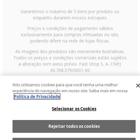
Garantimos o máximo de 5 itens por produto ou
enquanto durarem nossos estoques.
Preços e condições de pagamento válidos
exclusivamente para compras efetuadas no site,
podendo diferir na rede de lojas físicas.
As imagens dos produtos são meramente ilustrativas.
Todos os preços e condições comerciais estão sujeitos
a alteração sem aviso prévio. Fast Shop S. A. CNPJ:
43.708.379/0001-00
Avenida Zaki Narchi, nº 1650, sobreloja, Carandiru, São
Nós utilizamos cookies para que você tenha uma melhor
Paulo/SP, CEP 02029-001, Telefone: 11 3003-3728 ©
experiência de navegação em nosso site. Saiba mais em nossa
2013 Fast Shop - Todos os direitos reservados
RF
Política de Privacidade
Selecionar os Cookies
Rejeitar todos os cookies