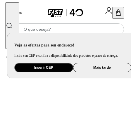
Fechar
Menu
Informe seu CEP
Veja as ofertas para seu endereço!
Insira seu CEP e confira a disponibilidade dos produtos e prazo de entrega.
Home
/
Utilidade Doméstica
/
Cozinha
/
Cepo, Faca e Afiador
Inserir CEP
Mais tarde