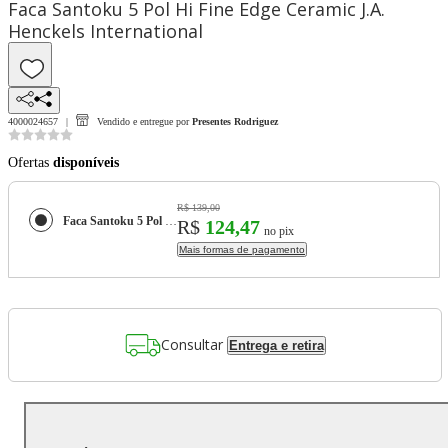
Faca Santoku 5 Pol Hi Fine Edge Ceramic J.A.
Henckels International
4000024657
Vendido e entregue por
Presentes Rodriguez
Ofertas
disponíveis
R$ 139,00
Faca Santoku 5 Pol Hi Fine Edge Ceramic J.A. Henckels International
R$
124,47
no pix
Mais formas de pagamento
Consultar
Entrega e retira