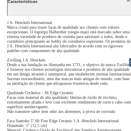
Características
J.A. Henckels International
Marca criada para trazer facas de qualidade aos clientes com valores
excepcionais. O logotipo Halberdier (single-man) está marcado sobre uma
extensa variedade de produtos de cozinha para satisfazer a todos, desde o
cozinheiro principiante ao hobby do cozinheiro experiente. Os produtos da
J.A. Henckels International são fabricados de acordo com os rigorosos
padrões com componentes de alta qualidade.
Zwilling J.A. Henckels
Libras
Desde a sua fundação na Alemanha em 1731, o objetivo da marca Zwilling
é fornecer aos clientes tecnologias inovadoras e produtos de alta qualidade
em um design atraente e intemporal, que estabelecem normas internacionai
Sucesso extraordinário, uma das marcas mais antigas do mundo, com base
na satisfação do cliente que ultrapassou fronteiras desde cedo.
Qualidade Cerâmica – Hi Edge Ceramic
Facas com material de alta qualidade, lâmina de óxido de zircônio,
extremamente afiada e leve com excelente rendimento de corte e cabo com
superfície antiderrapante.
Não transmite sabor nem odor aos alimentos, à prova de corrosão.
Faca Santoku 5” Hi Fine Edge Ceramic J.A. Henckels International
Dimensão: 5” (12,5 cm)
Material: Cerâmica Óxido de Zircônio/Cabo Sintético Antiderrapante