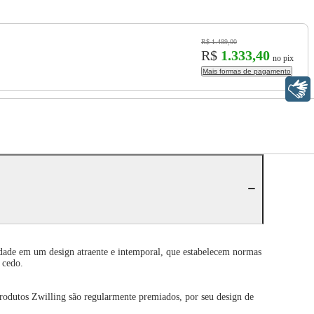
R$ 1.489,00
R$
1.333,40
no pix
Mais formas de pagamento
Libras
idade em um design atraente e intemporal, que estabelecem normas
 cedo.
produtos Zwilling são regularmente premiados, por seu design de