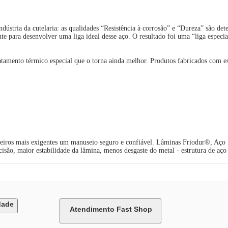
ndústria da cutelaria: as qualidades “Resistência à corrosão” e “Dureza” são d
e para desenvolver uma liga ideal desse aço. O resultado foi uma “liga especial
tamento térmico especial que o torna ainda melhor. Produtos fabricados com e
heiros mais exigentes um manuseio seguro e confiável. Lâminas Friodur®, Aço i
cisão, maior estabilidade da lâmina, menos desgaste do metal - estrutura de aç
dade
Atendimento Fast Shop