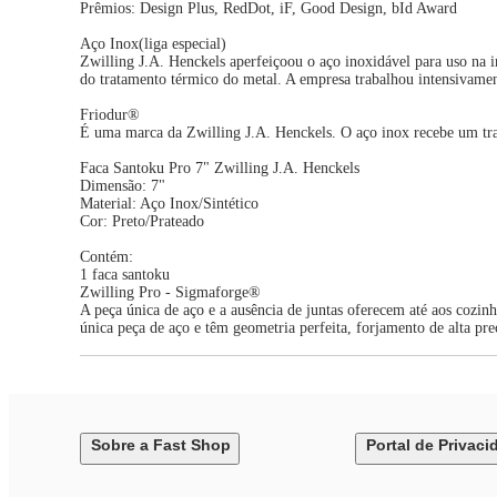
Prêmios: Design Plus, RedDot, iF, Good Design, bId Award
Aço Inox(liga especial)
Zwilling J.A. Henckels aperfeiçoou o aço inoxidável para uso na i
do tratamento térmico do metal. A empresa trabalhou intensivament
Friodur®
É uma marca da Zwilling J.A. Henckels. O aço inox recebe um tra
Faca Santoku Pro 7" Zwilling J.A. Henckels
Dimensão: 7"
Material: Aço Inox/Sintético
Cor: Preto/Prateado
Contém:
1 faca santoku
Zwilling Pro - Sigmaforge®
A peça única de aço e a ausência de juntas oferecem até aos cozin
única peça de aço e têm geometria perfeita, forjamento de alta pre
Sobre a Fast Shop
Portal de Privaci