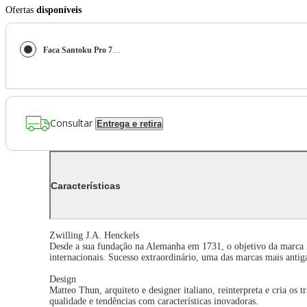
Ofertas
disponíveis
Faca Santoku Pro 7 Pol Zwilling J.A. Henckels
Consultar
Entrega e retira
Características
Zwilling J.A. Henckels
Desde a sua fundação na Alemanha em 1731, o objetivo da marca Zw
internacionais. Sucesso extraordinário, uma das marcas mais antig
Design
Matteo Thun, arquiteto e designer italiano, reinterpreta e cria 
qualidade e tendências com características inovadoras.