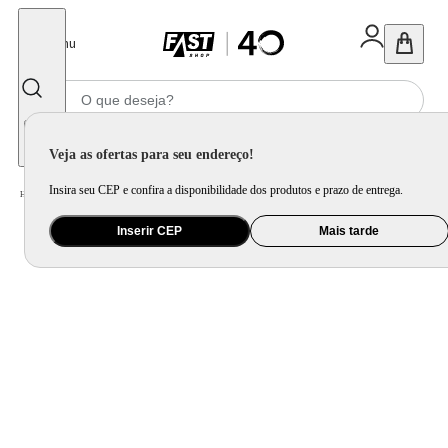
Fechar
Menu
Informe seu CEP
Veja as ofertas para seu endereço!
Insira seu CEP e confira a disponibilidade dos produtos e prazo de entrega.
Home
/
Utilidade Doméstica
/
Cozinha
/
Cepo, Faca e Afiador
Inserir CEP
Mais tarde