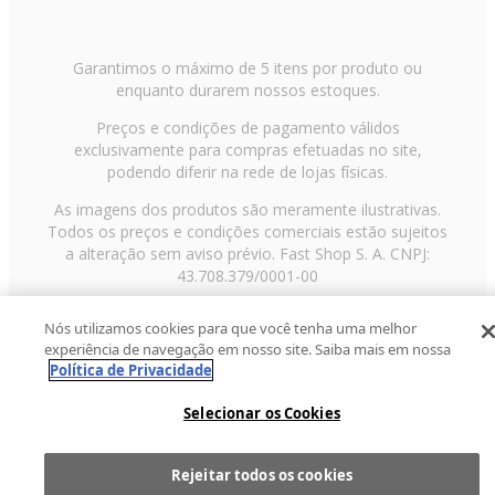
Garantimos o máximo de 5 itens por produto ou
enquanto durarem nossos estoques.
Preços e condições de pagamento válidos
exclusivamente para compras efetuadas no site,
podendo diferir na rede de lojas físicas.
As imagens dos produtos são meramente ilustrativas.
Todos os preços e condições comerciais estão sujeitos
a alteração sem aviso prévio. Fast Shop S. A. CNPJ:
43.708.379/0001-00
Avenida Zaki Narchi, nº 1650, sobreloja, Carandiru, São
Nós utilizamos cookies para que você tenha uma melhor
Paulo/SP, CEP 02029-001, Telefone: 11 3003-3728 ©
experiência de navegação em nosso site. Saiba mais em nossa
2013 Fast Shop - Todos os direitos reservados
RF
Política de Privacidade
Selecionar os Cookies
Rejeitar todos os cookies