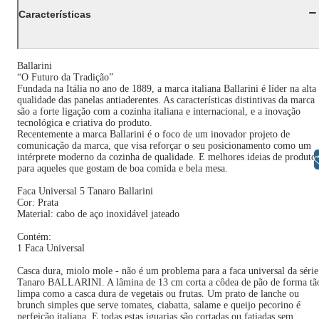
Características
Ballarini
“O Futuro da Tradição”
Fundada na Itália no ano de 1889, a marca italiana Ballarini é líder na alta
qualidade das panelas antiaderentes. As características distintivas da marca
são a forte ligação com a cozinha italiana e internacional, e a inovação
tecnológica e criativa do produto.
Recentemente a marca Ballarini é o foco de um inovador projeto de
comunicação da marca, que visa reforçar o seu posicionamento como um
intérprete moderno da cozinha de qualidade. E melhores ideias de produto
Libras
para aqueles que gostam de boa comida e bela mesa.
Faca Universal 5 Tanaro Ballarini
Cor: Prata
Material: cabo de aço inoxidável jateado
Contém:
1 Faca Universal
Casca dura, miolo mole - não é um problema para a faca universal da série
Tanaro BALLARINI. A lâmina de 13 cm corta a côdea de pão de forma tã
limpa como a casca dura de vegetais ou frutas. Um prato de lanche ou
brunch simples que serve tomates, ciabatta, salame e queijo pecorino é
perfeição italiana. E todas estas iguarias são cortadas ou fatiadas sem