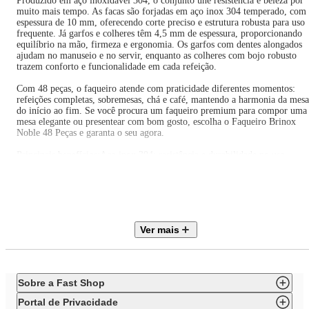
Produzido em aço inoxidável 304, o conjunto une resistência e beleza por
muito mais tempo. As facas são forjadas em aço inox 304 temperado, com
espessura de 10 mm, oferecendo corte preciso e estrutura robusta para uso
frequente. Já garfos e colheres têm 4,5 mm de espessura, proporcionando
equilíbrio na mão, firmeza e ergonomia. Os garfos com dentes alongados
ajudam no manuseio e no servir, enquanto as colheres com bojo robusto
trazem conforto e funcionalidade em cada refeição.
Com 48 peças, o faqueiro atende com praticidade diferentes momentos:
refeições completas, sobremesas, chá e café, mantendo a harmonia da mesa
do início ao fim. Se você procura um faqueiro premium para compor uma
mesa elegante ou presentear com bom gosto, escolha o Faqueiro Brinox
Noble 48 Peças e garanta o seu agora.
Principais benefícios:Aço inox 304: resistência e durabilidade no uso
diárioPolimento extra brilho: acabamento sofisticado para a mesaFacas
forjadas e temperadas (10 mm): corte preciso e robustezGarfos e colheres
(4,5 mm): equilíbrio, firmeza e ergonomiaGarfos com dentes alongados:
mais eficiência ao servirColheres com bojo robusto: conforto e
funcionalidadeConjunto completo com 48 peças: mesa, sobremesa, chá e
café
Ver mais
Especificações:Linha: Brinox NobleMaterial: aço inoxidável
304Acabamento: polimento extra brilhoFacas: aço 304 temperado, espessu
10 mmDemais talheres: espessura 4,5 mm
Composição (48 peças):06 facas de mesa06 garfos de mesa06 colheres de
mesa06 facas de sobremesa06 garfos de sobremesa06 colheres de
Sobre a Fast Shop
sobremesa06 colheres de chá06 colheres de café
Para transformar sua mesa com elegância e desempenho em cada detalhe,
Portal de Privacidade