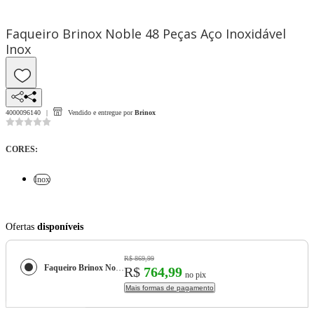
Faqueiro Brinox Noble 48 Peças Aço Inoxidável
Inox
4000096140
Vendido e entregue por
Brinox
CORES
:
Inox
Ofertas
disponíveis
R$ 869,99
Faqueiro Brinox Noble 48 Peças Aço Inoxidável
R$
764,99
no pix
Mais formas de pagamento