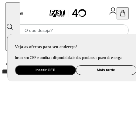
Fechar
Menu
Informe seu CEP
Veja as ofertas para seu endereço!
Insira seu CEP e confira a disponibilidade dos produtos e prazo de entrega.
Home
/
Utilidade Doméstica
/
Mesa
/
Faqueiro e Talher Avulso
/
Faqueiro Brinox Noble 48 Peças Aço Inoxidável
Inserir CEP
Mais tarde