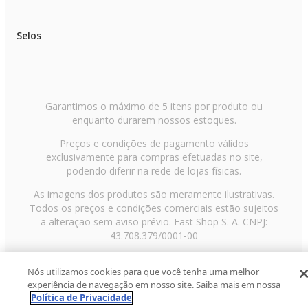
Selos
Garantimos o máximo de 5 itens por produto ou
enquanto durarem nossos estoques.
Preços e condições de pagamento válidos
exclusivamente para compras efetuadas no site,
podendo diferir na rede de lojas físicas.
As imagens dos produtos são meramente ilustrativas.
Todos os preços e condições comerciais estão sujeitos
a alteração sem aviso prévio. Fast Shop S. A. CNPJ:
43.708.379/0001-00
Avenida Zaki Narchi, nº 1650, sobreloja, Carandiru, São
Nós utilizamos cookies para que você tenha uma melhor
Paulo/SP, CEP 02029-001, Telefone: 11 3003-3728 ©
experiência de navegação em nosso site. Saiba mais em nossa
2013 Fast Shop - Todos os direitos reservados
RF
Política de Privacidade