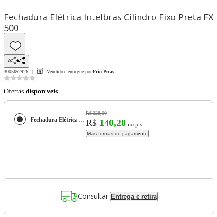
Fechadura Elétrica Intelbras Cilindro Fixo Preta FX
500
3005652926
Vendido e entregue por
Frio Pecas
Ofertas
disponíveis
R$ 228,00
Fechadura Elétrica Intelbras Cilindro Fixo Preta FX 500
R$
140,28
no pix
Mais formas de pagamento
Consultar
Entrega e retira