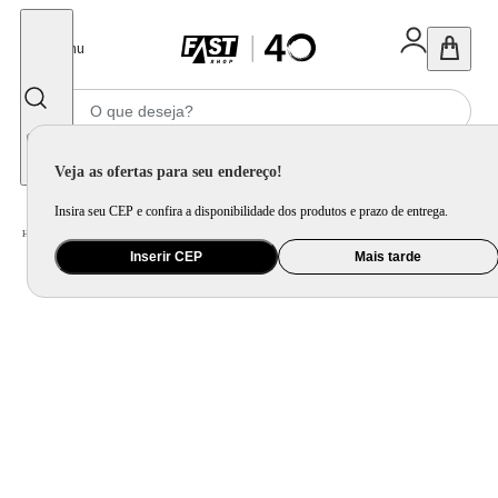
Fechar
Menu
Informe seu CEP
Veja as ofertas para seu endereço!
Insira seu CEP e confira a disponibilidade dos produtos e prazo de entrega.
Home
/
Casa Inteligente
/
Segurança
/
Fechadura Biométrica
Inserir CEP
Mais tarde