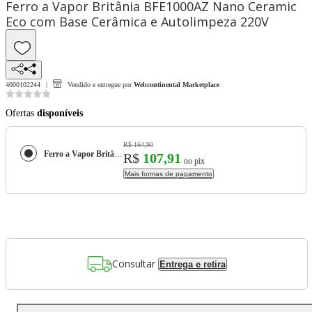
Ferro a Vapor Britânia BFE1000AZ Nano Ceramic
Eco com Base Cerâmica e Autolimpeza 220V
4000102244
Vendido e entregue por
Webcontinental Marketplace
Ofertas
disponíveis
R$ 164,90
Ferro a Vapor Britânia BFE1000AZ Nano Ceramic Eco com Base Cerâmica e Autolimpeza 220V
R$
107,91
no pix
Mais formas de pagamento
Consultar
Entrega e retira