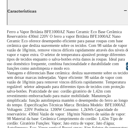
Características
Ferro a Vapor Britânia BFE1000AZ Nano Ceramic Eco Base Cerâmica
Reservatório 430ml 220V O ferro a vapor Britânia BFE1000AZ Nano
Ceramic Eco oferece desempenho eficiente para passar roupas com base
cerâmica que desliza suavemente sobre os tecidos. Com 98 saídas de vapor
vazão de 18g/min, remove vincos difíceis rapidamente através dos níveis d
vapor e vapor extra. O seletor de temperatura ajustável protege diferentes
tipos de tecidos enquanto o salva-botões evita danos às roupas. Ideal para
uso doméstico frequente, combina funcionalidade e durabilidade com
Libras
funções como autolimpeza e modo eco.
Vantagens e diferenciais Base cerâmica: desliza suavemente sobre os tecido
sem deixar marcas indesejadas. Vapor eficiente: 98 saídas de vapor com
vazão de 18g/min para remover vincos difíceis rapidamente. Temperatura
regulável: seletor adequado para diferentes tipos de tecidos com proteção
salva-botões. Praticidade de uso: cordão giratório de 1,42m com
revestimento emborrachado para maior mobilidade. Manutenção
simplificada: função autolimpeza mantém o desempenho do ferro ao longo
do tempo. Especificações Técnicas Marca: Britânia Modelo: BFE1000AZ
Voltagem: 220V Potência: 1200W Consumo: 1,2kWh Capacidade do
reservatório: 430ml Vazão de vapor: 18g/min Número de saídas de vapor:
98 Material da base: Cerâmica Comprimento do cordão: 1,42m Tipo de
cordão: Giratório Funções: Vapor; Jato extra de vapor; Jato d'água;
Autolimpeza; Eco; Vapor vertical Possui spray: Sim Seletor de temperatur