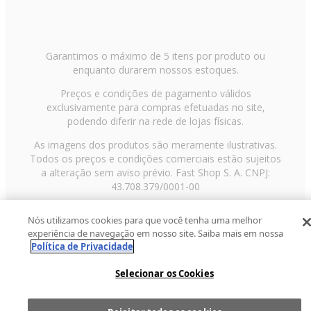
Garantimos o máximo de 5 itens por produto ou
enquanto durarem nossos estoques.
Preços e condições de pagamento válidos
exclusivamente para compras efetuadas no site,
podendo diferir na rede de lojas físicas.
As imagens dos produtos são meramente ilustrativas.
Todos os preços e condições comerciais estão sujeitos
a alteração sem aviso prévio. Fast Shop S. A. CNPJ:
43.708.379/0001-00
Avenida Zaki Narchi, nº 1650, sobreloja, Carandiru, São
Nós utilizamos cookies para que você tenha uma melhor
Paulo/SP, CEP 02029-001, Telefone: 11 3003-3728 ©
experiência de navegação em nosso site. Saiba mais em nossa
2013 Fast Shop - Todos os direitos reservados
RF
Política de Privacidade
Selecionar os Cookies