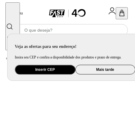
Fechar
Menu
Informe seu CEP
Veja as ofertas para seu endereço!
Insira seu CEP e confira a disponibilidade dos produtos e prazo de entrega.
Home
/
Eletroportátil
/
Equipamento de Limpeza
/
Ferro de Passar
Inserir CEP
Mais tarde