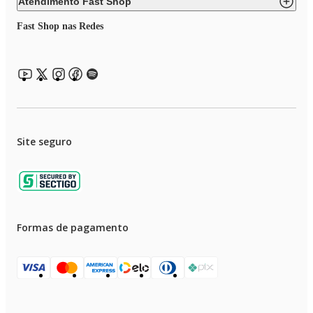
• Passa na vertical
Atendimento Fast Shop
Fast Shop nas Redes
Site seguro
Formas de pagamento