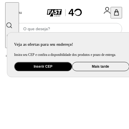
Fechar
Menu
Informe seu CEP
Veja as ofertas para seu endereço!
Insira seu CEP e confira a disponibilidade dos produtos e prazo de entrega.
Home
/
Eletroportátil
/
Equipamento de Limpeza
/
Ferro de Passar
/
Ferro a Vapor Philco Ceramic PFEC1
Inserir CEP
Mais tarde