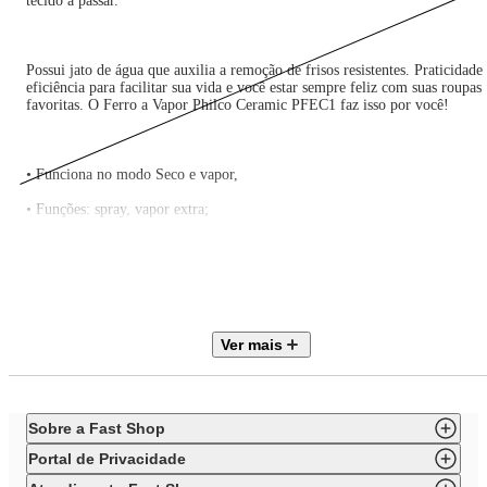
tecido a passar.
Possui jato de água que auxilia a remoção de frisos resistentes. Praticidade
eficiência para facilitar sua vida e você estar sempre feliz com suas roupas
favoritas. O Ferro a Vapor Philco Ceramic PFEC1 faz isso por você!
• Funciona no modo Seco e vapor,
• Funções: spray, vapor extra;
• Função auto-limpante;
• Base com revestimento cerâmico e com 52 saídas de vapor;
• Cordão giratório 1,7m;
Ver mais
• Salva botões;
• Seletor de temperatura;
• Reservatório de água com capacidade de 300ml;
Sobre a Fast Shop
• Luz Indicadora de funcionamento;
Portal de Privacidade