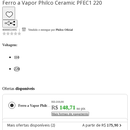
Ferro a Vapor Philco Ceramic PFEC1 220
4000053495
Vendido e entregue por
Philco Oficial
Voltagem
:
110
220
Ofertas
disponíveis
R$ 219,90
Ferro a Vapor Philco Ceramic PFEC1
R$
148,71
no pix
Mais formas de pagamento
Mais ofertas disponíveis (
2
)
A partir de R$
175,90