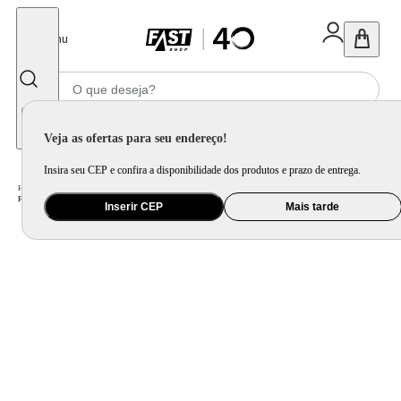
Fechar
Menu
Informe seu CEP
Veja as ofertas para seu endereço!
Insira seu CEP e confira a disponibilidade dos produtos e prazo de entrega.
Home
/
Eletroportátil
/
Equipamento de Limpeza
/
Ferro de Passar
/
Ferro de Passar a Vapor Arno Steamgliss FSGP com Spray e Base Antiaderente - Verde/Branco
Inserir CEP
Mais tarde