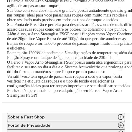
O Ferro a Vapor Arno Steamgliss FSGP permite que você tenha maior
agilidade ao passar suas roupas.
Sua base com sola 25% maior, é grande e possui antiaderente que não gru
nas roupas, ideal para você passar suas roupas com muito mais rapidez e
obter resultado mais precisos em todos os tipos de roupas e tecidos.
Sua Ponta de Precisão é perfeita para desamassar até as zonas de mais difíc
acesso das suas roupas como entre os botões, no colarinho e nos punhos.
Além disso, o Arno Steamgliss FSGP possui funções como Vapor Contínu
de até 20g/min e Vapor Extra de até 100g/min que permite amolecer as
tramas de roupa e tornando o processo de passar roupas muito mais prático
e eficiente.
Potente, são 1200W de potência e 5 configurações de temperatura, além da
Função Spray e um tanque de água com capacidade de 230 ml.
O Ferro a Vapor Arno Steamgliss FSGP possui ainda alça ergonômica para
facilitar o seu uso no dia a dia e o Sistema Anti-calcário que prolonga a vi
útil do ferro e o mantém sempre limpo e pronto para o uso.
Versátil, você tem opção de passar suas roupas a seco e a vapor, basta
verificar na etiqueta das roupas e o tipo de tecido e selecionar as
configurações ideias para ter roupas impecáveis e sem danificar os tecidos.
Por isso não perca mais tempo e adquira já o seu Ferro a Vapor Arno
Steamgliss FSGP!
Sobre a Fast Shop
Portal de Privacidade