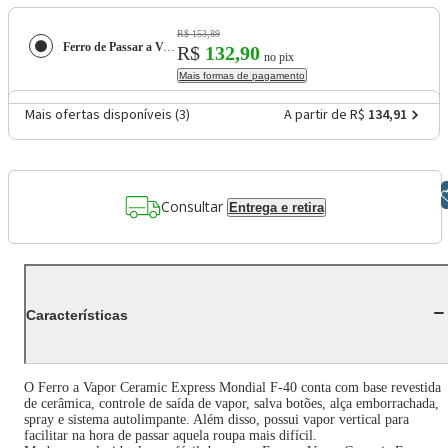
R$ 153,89
Ferro de Passar a Vapor Mondial Ceramic Express F-40 com Spray e Base Cerâmica - Branco/Roxo
R$
132,90
no pix
Mais formas de pagamento
Mais ofertas disponíveis (
3
)
A partir de R$
134,91
Libras
Consultar
Entrega e retira
Características
O Ferro a Vapor Ceramic Express Mondial F-40 conta com base revestida
de cerâmica, controle de saída de vapor, salva botões, alça emborrachada,
spray e sistema autolimpante. Além disso, possui vapor vertical para
facilitar na hora de passar aquela roupa mais difícil.