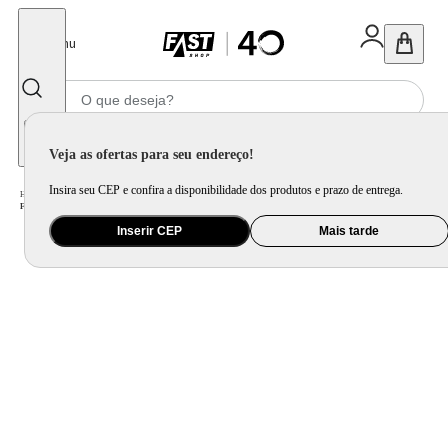
Fechar
Menu
Informe seu CEP
Veja as ofertas para seu endereço!
Insira seu CEP e confira a disponibilidade dos produtos e prazo de entrega.
Home
/
Eletroportátil
/
Equipamento de Limpeza
/
Ferro de Passar
/
Ferro de Passar a Vapor Mondial Ceramic Express F-40 com Spray e Base Cerâmica - Branco/Roxo
Inserir CEP
Mais tarde