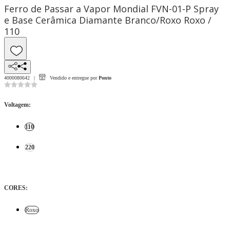
Ferro de Passar a Vapor Mondial FVN-01-P Spray
e Base Cerâmica Diamante Branco/Roxo Roxo /
110
4000080642
Vendido e entregue por
Ponto
Voltagem
:
110
220
CORES
:
Roxo