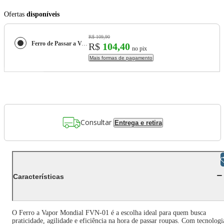
Ofertas
disponíveis
R$ 109,90
Ferro de Passar a Vapor Mondial FVN-01-P Spray e Base Cerâmica Diamante Branco/Roxo
R$
104,40
no pix
Mais formas de pagamento
Consultar
Entrega e retira
Libras
Características
O Ferro a Vapor Mondial FVN-01 é a escolha ideal para quem busca
praticidade, agilidade e eficiência na hora de passar roupas. Com tecnologi