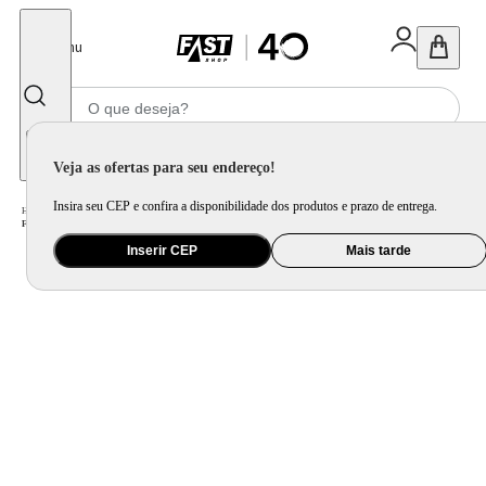
Fechar
Menu
Informe seu CEP
Veja as ofertas para seu endereço!
Insira seu CEP e confira a disponibilidade dos produtos e prazo de entrega.
Home
/
Eletroportátil
/
Equipamento de Limpeza
/
Ferro de Passar
/
Ferro de Passar a Vapor Mondial FVN-01-P Spray e Base Cerâmica Diamante Branco/Roxo
Inserir CEP
Mais tarde