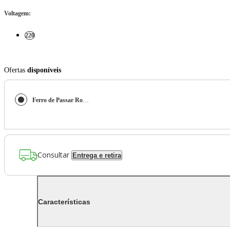
Voltagem
:
220
Ofertas
disponíveis
Ferro de Passar Roupa à Vapor 220v 2000w Base Cerâmica Roxo Multi - HO463 HO463
Consultar
Entrega e retira
Características