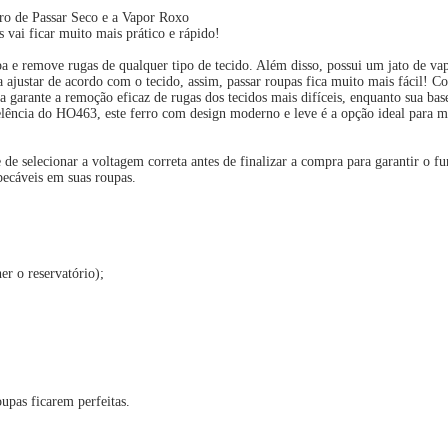
rro de Passar Seco e a Vapor Roxo
s vai ficar muito mais prático e rápido!
pa e remove rugas de qualquer tipo de tecido. Além disso, possui um jato de v
ajustar de acordo com o tecido, assim, passar roupas fica muito mais fácil! Co
garante a remoção eficaz de rugas dos tecidos mais difíceis, enquanto sua base 
elência do HO463, este ferro com design moderno e leve é a opção ideal para m
-se de selecionar a voltagem correta antes de finalizar a compra para garantir
pecáveis em suas roupas.
r o reservatório);
upas ficarem perfeitas.