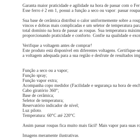
Garanta maior praticidade e agilidade na hora de passar com o Fe
Esse ferro é 2 em 1, possui a função a seco ou vapor: passar roupa
Sua base de cerâmica distribui o calor uniformemente sobre a rou
vincos e dobras mais complicadas e um seletor de temperatura para 
total domínio na hora de passar as roupas. Sua temperatura máxima 
proporcionando praticidade e conforto. Confie na qualidade e exc
Verifique a voltagem antes de comprar!
Este produto está disponível em diferentes voltagens. Certifique
a voltagem adequada para a sua região e desfrute de resultados im
Função a seco ou a vapor;
Função spray;
Função vapor extra;
Acompanha copo medidor (Facilidade e segurança na hora de enche
Cabo giratório 360°;
Base de cerâmica;
Seletor de temperatura;
Reservatório indicador de nível;
Luz piloto.
Temperatura: 60°C até 220°C
Assim passar roupas fica muito mais fácil! Mais vapor para suas ro
Imagens meramente ilustrativas.