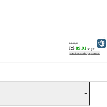
Libras
R$ 99,90
R$
89,91
no pix
Mais formas de pagamento