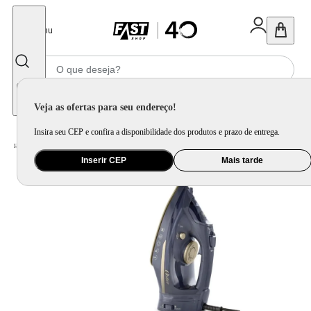
Fechar
Menu
Informe seu CEP
Veja as ofertas para seu endereço!
Insira seu CEP e confira a disponibilidade dos produtos e prazo de entrega.
Home
/
Eletroportátil
/
Equipamento de Limpeza
/
Ferro de Passar
Inserir CEP
Mais tarde