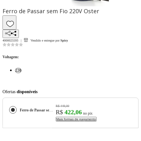
Ferro de Passar sem Fio 220V Oster
4000025593
Vendido e entregue por
Spicy
Voltagem
:
220
Ofertas
disponíveis
R$ 449,00
Ferro de Passar sem Fio 220V Oster
R$
422,06
no pix
Mais formas de pagamento