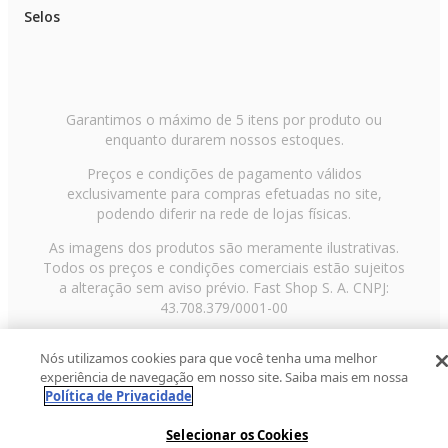
Selos
Garantimos o máximo de 5 itens por produto ou
enquanto durarem nossos estoques.
Preços e condições de pagamento válidos
exclusivamente para compras efetuadas no site,
podendo diferir na rede de lojas físicas.
As imagens dos produtos são meramente ilustrativas.
Todos os preços e condições comerciais estão sujeitos
a alteração sem aviso prévio. Fast Shop S. A. CNPJ:
43.708.379/0001-00
Avenida Zaki Narchi, nº 1650, sobreloja, Carandiru, São
Nós utilizamos cookies para que você tenha uma melhor
Paulo/SP, CEP 02029-001, Telefone: 11 3003-3728 ©
experiência de navegação em nosso site. Saiba mais em nossa
2013 Fast Shop - Todos os direitos reservados
RF
Política de Privacidade
Selecionar os Cookies