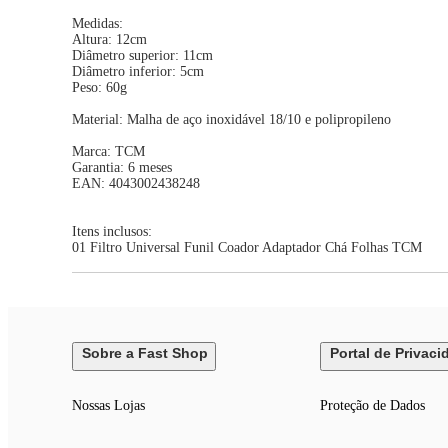
Medidas:
Altura: 12cm
Diâmetro superior: 11cm
Diâmetro inferior: 5cm
Peso: 60g
Material: Malha de aço inoxidável 18/10 e polipropileno
Marca: TCM
Garantia: 6 meses
EAN: 4043002438248
Itens inclusos:
01 Filtro Universal Funil Coador Adaptador Chá Folhas TCM
Sobre a Fast Shop
Portal de Privaci
Nossas Lojas
Proteção de Dados