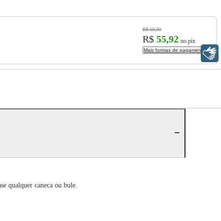
R$ 69,90
R$
55,92
no pix
Mais formas de pagamento
Libras
ase qualquer caneca ou bule.