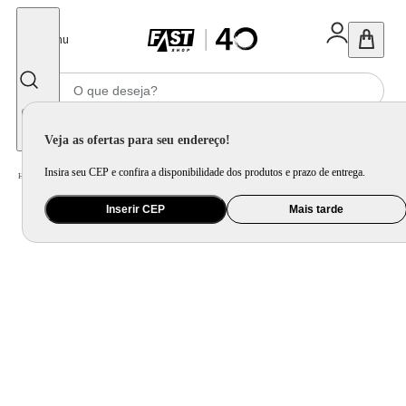
Fechar
Menu
Informe seu CEP
Veja as ofertas para seu endereço!
Insira seu CEP e confira a disponibilidade dos produtos e prazo de entrega.
Home
/
Mercado
/
Bebida
/
Vinho
Inserir CEP
Mais tarde