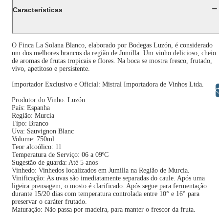
Características
O Finca La Solana Blanco, elaborado por Bodegas Luzón, é considerado
um dos melhores brancos da região de Jumilla. Um vinho delicioso, cheio
de aromas de frutas tropicais e flores. Na boca se mostra fresco, frutado,
vivo, apetitoso e persistente.
Importador Exclusivo e Oficial: Mistral Importadora de Vinhos Ltda.
Libras
Produtor do Vinho: Luzón
País: Espanha
Região: Murcia
Tipo: Branco
Uva: Sauvignon Blanc
Volume: 750ml
Teor alcoólico: 11
Temperatura de Serviço: 06 a 09ºC
Sugestão de guarda: Até 5 anos
Vinhedo: Vinhedos localizados em Jumilla na Região de Murcia.
Vinificação: As uvas são imediatamente separadas do caule. Após uma
ligeira prensagem, o mosto é clarificado. Após segue para fermentação
durante 15/20 dias com temperatura controlada entre 10° e 16° para
preservar o caráter frutado.
Maturação: Não passa por madeira, para manter o frescor da fruta.